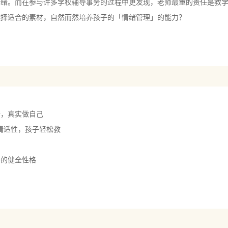
情绪。而在参与许多学校辅导事务的过程中更发现，老师最重的责任是教
选择适合的素材，自然而然培养孩子的「情绪管理」的能力？
绪，真实做自己
1适情适性，孩子轻松教
子的健全性格
母学
教
好的父母"