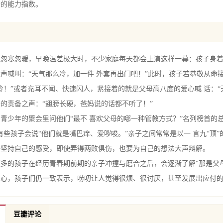
绪的能力指数。
的情绪智商?
妙方法
导群伦
气忽寒忽暖，早晚温差极大时，不少家庭每天都会上演这样一幕：孩子身
制力
声喊叫：“天气那么冷，加一件 外套再出门吧！”此时，孩子若恭敬从命
果大能力
冷！”或者充耳不闻、快速闪人，紧接着的就是父母高八度的爱心喊 话：
Q high起来
的责备之声：“翅膀长硬，爸妈说的话都不听了！”
人不怕失败
青少年的聚会里问他们“最不 喜欢父母的哪一种管教方式？”名列榜首的总
力侦测器
有些孩子会说“他们就是嘴巴痒、爱哕唆。”亲子之间常常是以一 言九“顶
打败EQ
子坚持自己的感受，即使弄得两败俱伤，也要为自己的想法大声辩解。
怒的暗礁
多的孩子在经历青春期前期的亲子冲撞与磨合之后，会逐渐了解“那是父
成为高EQ的滋养
用心，孩子们仍一致表示，唠叨让人觉得很烦、很讨厌，甚至发展出应付
亲不是梦
要好EQ
豆瓣评论
的"魔戒首部曲"