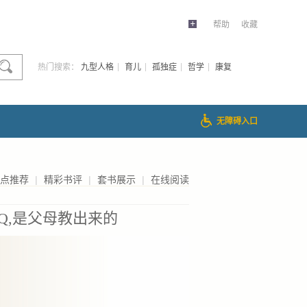
帮助
收藏
热门搜索：
九型人格
育儿
孤独症
哲学
康复
无障碍入口
点推荐
|
精彩书评
|
套书展示
|
在线阅读
Q,是父母教出来的