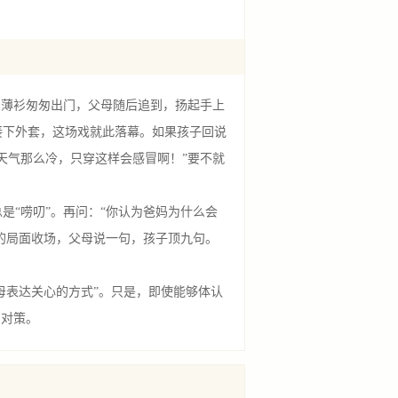
着薄衫匆匆出门，父母随后追到，扬起手上
接下外套，这场戏就此落幕。如果孩子回说
“天气那么冷，只穿这样会感冒啊！”要不就
是“唠叨”。再问：“你认为爸妈为什么会
”的局面收场，父母说一句，孩子顶九句。
母表达关心的方式”。只是，即使能够体认
的对策。