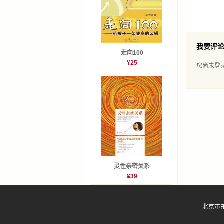
乐观向
从心出
附录
我要评
走向100
¥25
您尚未登
灵性亲密关系
¥39
北京市东直