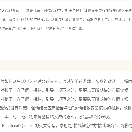
不唠叨
台大心理系硕士。热爱儿童、钟情心理学，对于年轻时“让世界更美好”的理想始终无
在倾听里
配偶。两位个性鲜明的宝贝女儿。从事过儿童、青少年、婚姻咨询工作，目前致力于社
通不放假
同时是台湾《亲子天下》双月刊“家有青少年”专栏作家。
导好动儿
等待
择快乐多
庭亲密度
成为传家的宝藏
"创造家庭幸福
师如何从生活中选择适合的素材，通过简单的游戏、亲密的对谈，自然而然
富翁
孩子，在了解、接纳、引导、规范这外，更要以无所期待的心情守候一
成为家庭文化
孩子，在了解，接纳、引导、规范之外，更要队无所期待的心情守候一
值得珍藏的美好回忆
感受没有对错，但情绪反应有恰当与否”是情绪教育最核心的概念，能够
、事、时、地、物来调整情绪反应的方式，才是高EQ的表现。
2有方有法，家庭EQ高
motional Quotient的英文缩写，意思是“情绪智慧”或“情绪智商”