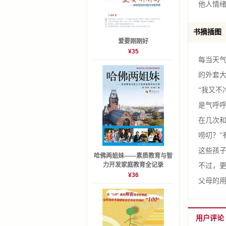
他人情
提升孩子
实用篇
书摘插图
EQ高手
爱要刚刚好
¥35
高EQ领
每当天
慢养克
的外套大
思考后
“我又不
留白，让E
是气呼呼
自信使
在几次和
家庭压
唠叨？”
别让分数
这些孩
哈佛两姐妹——素质教育与智
避开盛
力开发家庭教育全记录
不过，更
¥36
让不一致
父母的
手足相
开玩笑需
用户评论
现代儿童