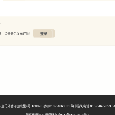
前行
发
论
登录
录，请登录后发布评论！
门外香河园北里4号 100028 总机010-64663331 购书咨询电话 010-64677853 64