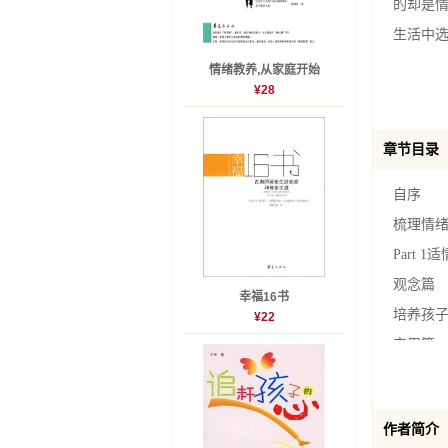
的却是
生活中
情绪教养,从家庭开始
¥28
章节目录
自序
梳理情
Part 
观念篇
幸福16书
培养孩
¥22
实用篇
现代父
爱与管
作者简介
做个"够