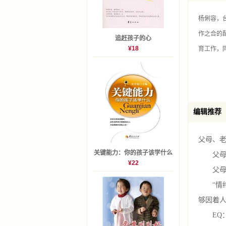
好父母
杨俐容，
幸福藏
作之合的
追赶孩子的心
亲子沟
¥18
育工作，
正向引
温柔的
智慧选
提升家
编辑推荐
让快乐
以"共感
父母、老
爱的大
关键能力：你的孩子该学什么
父母对
让欣赏
¥22
父母对
给孩子
“情绪
够因着人
Part 
EQ：E
观念篇