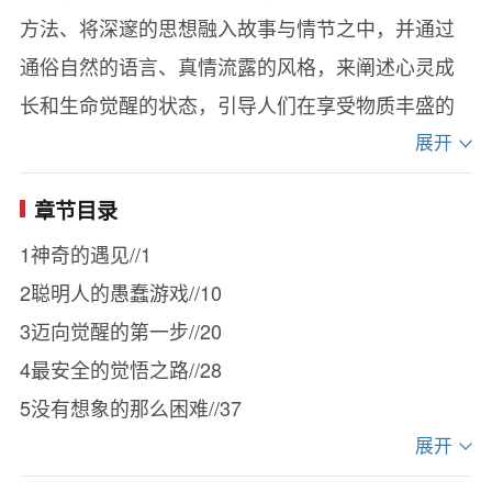
方法、将深邃的思想融入故事与情节之中，并通过
通俗自然的语言、真情流露的风格，来阐述心灵成
长和生命觉醒的状态，引导人们在享受物质丰盛的
同时，克服现实中的焦虑、困惑、紧张、压抑等负
展开
面情绪，提升幸福指数，实现心灵的究竟解脱和生
章节目录
命的大自在，体证人生的意义，到达幸福的彼岸。
1神奇的遇见//1
2聪明人的愚蠢游戏//10
3迈向觉醒的第一步//20
4最安全的觉悟之路//28
5没有想象的那么困难//37
6什么不是开悟（一）//45
展开
7什么不是开悟（二）//54