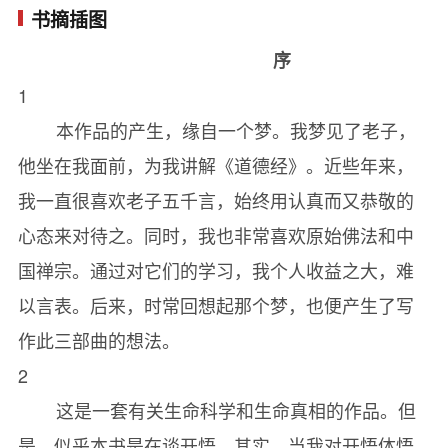
书摘插图
8什么不是开悟（三）//63
序
9无法理解的矛盾//70
1
10第一个真相//77
本作品的产生，缘自一个梦。我梦见了老子，
11第二个真相//89
他坐在我面前，为我讲解《道德经》。近些年来，
12第三个真相//100
我一直很喜欢老子五千言，始终用认真而又恭敬的
13人类痛苦的根源//110
心态来对待之。同时，我也非常喜欢原始佛法和中
14唯一的假相//122
国禅宗。通过对它们的学习，我个人收益之大，难
15真相背后的真相//129
以言表。后来，时常回想起那个梦，也便产生了写
16一个终极问题//139
作此三部曲的想法。
17掀开虚幻的面纱//146
2
18无法想象的世界//156
这是一套有关生命科学和生命真相的作品。但
19挣脱命运的牢笼//165
是，似乎本书是在谈开悟。其实，当我对开悟体悟
20全宇宙最伟大的秘密//178