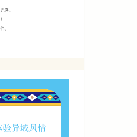
有光泽。
音！
物件。