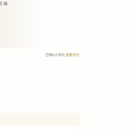
哈 编
已有0人评价,
查看评论