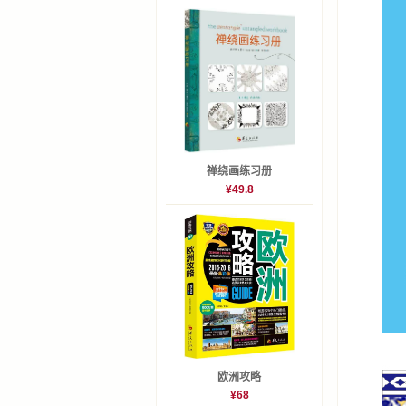
禅绕画练习册
¥49.8
欧洲攻略
¥68