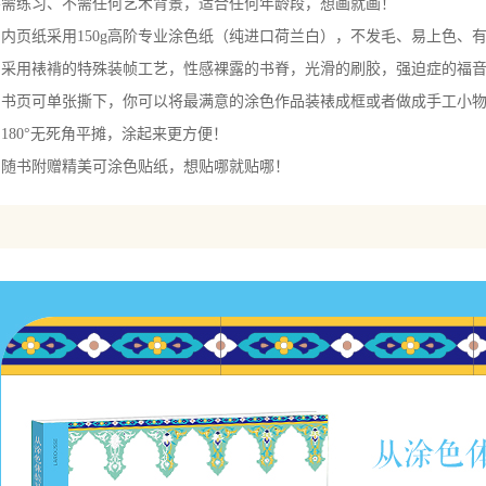
不需练习、不需任何艺术背景，适合任何年龄段，想画就画！
内页纸采用150g高阶专业涂色纸（纯进口荷兰白），不发毛、易上色、
：采用裱褙的特殊装帧工艺，性感裸露的书脊，光滑的刷胶，强迫症的福
：书页可单张撕下，你可以将最满意的涂色作品装裱成框或者做成手工小
180°无死角平摊，涂起来更方便！
：随书附赠精美可涂色贴纸，想贴哪就贴哪！