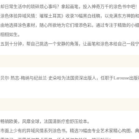
日常生活中的琐碎烦心事吗？拿起画笔，投入神奇万千的涂色书中吧
色体验异域风情：璀璨土耳其》收录70幅黑白线稿，以充满东方神韵和
自由地选择涂色素材，随心所欲地为它们增添色彩。通过专注于精致的小
得栩栩如生。
到十分钟，帮自己挑选一个安静的角落，让画笔和涂色本给自己一段宁
·热志-梅纳与纪丝兰·史朵哈为法国资深出版人，任职于Larousse
：畅销欧美，风靡全球，法国清新疗愈舒压绘本。
市面上少有的异域风情系列涂色书。精选70幅由专业艺术家精心构图、