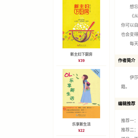
想忘却
《从涂
你可以
也会变
每天五
新主妇下厨房
作者简介
¥39
伊莎贝尔
籍。
编辑推荐
推荐一
乐享新生活
推荐二：
¥22