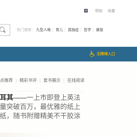
帮助
收藏
热门搜索：
九型人格
育儿
孤独症
哲学
康复
无障碍入口
点推荐
|
精彩书评
|
套书展示
|
在线阅读
耳其——
一上市即登上英法
量突破百万，最优雅的纸上
色纸，随书附赠精美不干胶涂