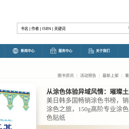
新闻中心
服务中心
关于我们
图书资讯
|
活动预告
|
最新上架
|
重
从涂色体验异域风情：璀璨土
美日韩多国畅销涂色书榜，销
涂色之旅，150g高阶专业涂
色贴纸