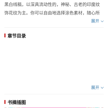
黑白线稿，以深具流动性的，神秘、古老的印度纹
饰花纹为主。你可以自由地选择涂色素材，随心所
欲地为它们增添色彩。通过专注于精致的小细节，
展开
你将能获得心灵的平静，笔下的图案也会变得栩栩
章节目录
如生。
每天五到十分钟，帮自己挑选一个安静的角
落，让画笔和涂色本给自己一段宁静又不失雅致的
美好时光！
展开
书摘插图