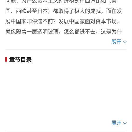
问题：为什么资本主义经济模式在西方比如（美
国、西欧甚至日本）都取得了极大的成就，而在发
展中国家却停滞不前？发展中国家面对资本市场，
就像隔着一层透明玻璃，怎么都进不去，这是为什
么？
展开
德•索托一语道破真相，因为多数发展中国家没
章节目录
有建立起把资产转换为资本的机制，它们缺乏资
本。
资本是一整套经济运行模式，德•索托创造性地
从五个角度阐释了资本的运作规律，人们称之为“资
本的五大秘密”，从而揭示了西方国家发达的核心秘
密。
展开
索托因为该理论而赢得了世界声誉。