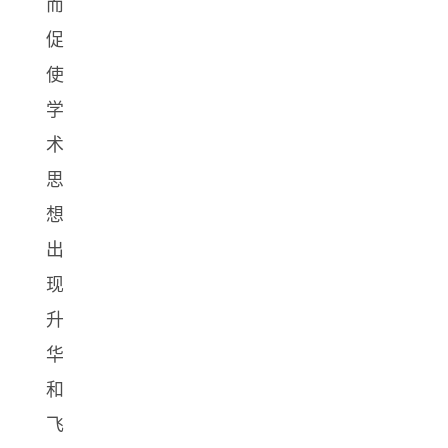
而
促
使
学
术
思
想
出
现
升
华
和
飞