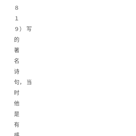
８
１
９） 写
的
著
名
诗
句， 当
时
他
是
有
感