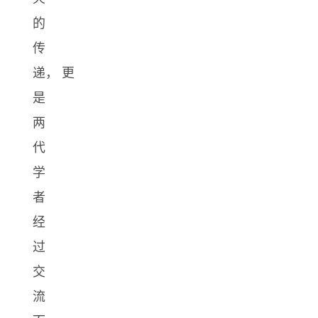
的
传
递， 更
是
两
代
学
者
经
过
交
流