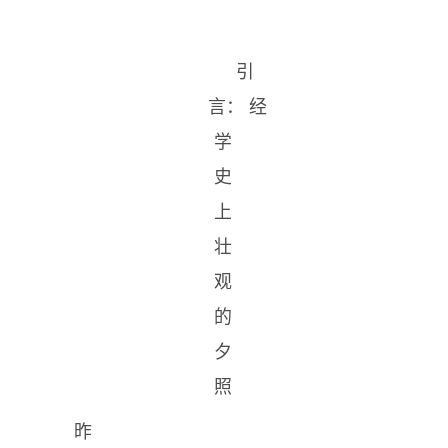
引
言： 经
学
史
上
壮
观
的
夕
照
昨