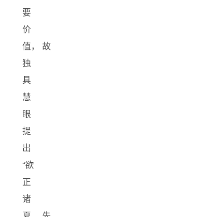
要
价
值， 故
独
具
慧
眼
提
出
“欲
正
诸
夏， 先