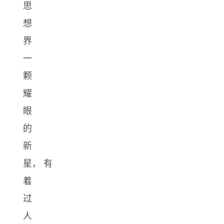
思
想
界
一
颗
耀
眼
的
新
星， 有
着
过
人