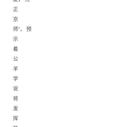
正
京
师”， 预
示
着
公
羊
学
说
将
发
挥