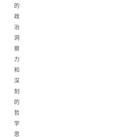
的
政
治
洞
察
力
和
深
刻
的
哲
学
思