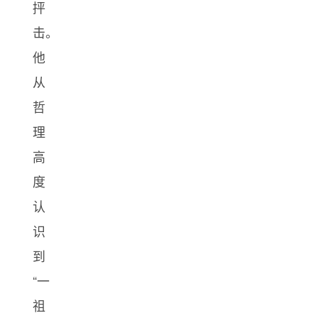
抨
击。
他
从
哲
理
高
度
认
识
到
“一
祖