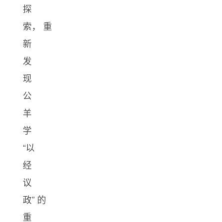
探
索， 重
新
发
现
公
羊
学
“以
经
议
政” 的
重