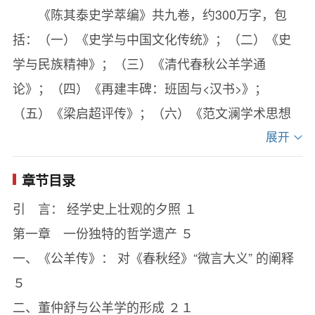
《陈其泰史学萃编》共九卷，约300万字，包
括：（一）《史学与中国文化传统》；（二）《史
学与民族精神》；（三）《清代春秋公羊学通
论》；（四）《再建丰碑：班固与<汉书>》；
（五）《梁启超评传》；（六）《范文澜学术思想
评传》；（七）《中国近代史学的历程》；（八）
展开
《历史编纂与民族精神》；（九）《学术史沉思
章节目录
录》。汇集了陈其泰教授三十余年来的研究成果，
引 言： 经学史上壮观的夕照 １
对中国史学和文化作了深入发掘和阐释，在多个学
第一章 一份独特的哲学遗产 ５
科领域作出开拓性贡献，具有重要的学术价值和理
一、《公羊传》： 对《春秋经》“微言大义” 的阐释
论价值。
５
《清代春秋公羊学通论》是《陈其泰史学萃
二、董仲舒与公羊学的形成 ２１
编》的第三卷。本书从当今时代高度，对于儒家春