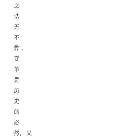
之
法
无
不
弊”、
变
革
是
历
史
的
必
然， 又