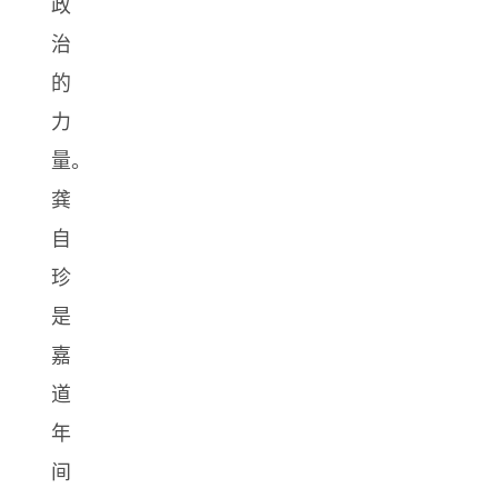
政
治
的
力
量。
龚
自
珍
是
嘉
道
年
间