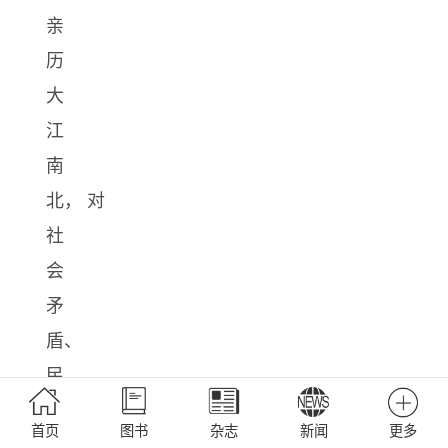
亲
历
大
江
南
北， 对
社
会
矛
盾、
民
生
首页
图书
杂志
新闻
更多
疾