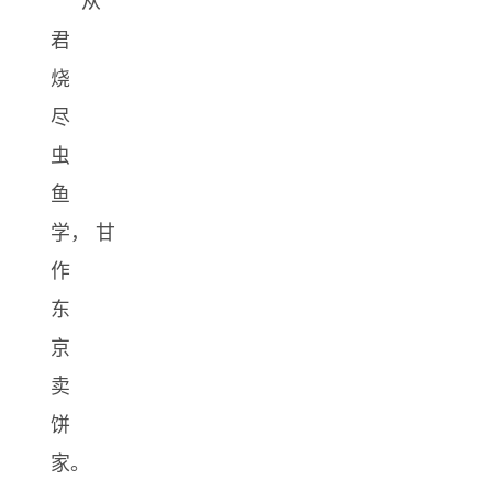
君
烧
尽
虫
鱼
学， 甘
作
东
京
卖
饼
家。