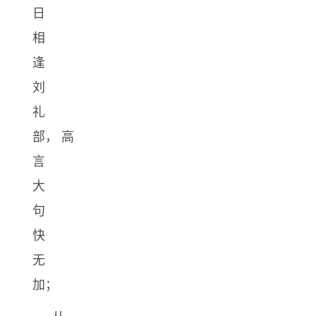
日
相
逢
刘
礼
部， 高
言
大
句
快
无
加；
从