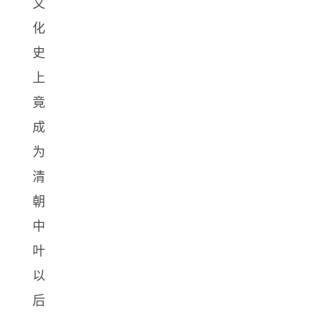
文
化
史
上
竟
成
为
清
朝
中
叶
以
后