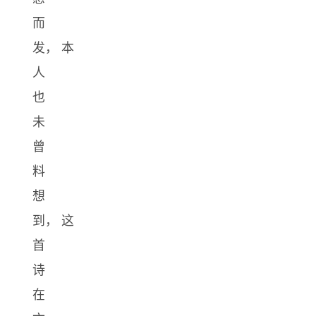
而
发， 本
人
也
未
曾
料
想
到， 这
首
诗
在