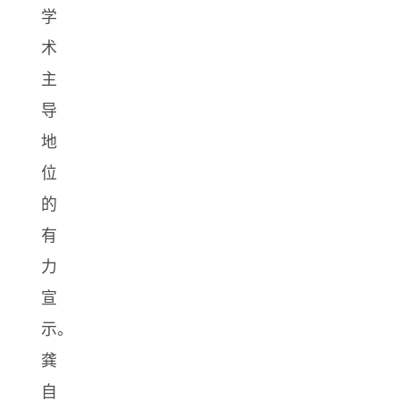
学
术
主
导
地
位
的
有
力
宣
示。
龚
自