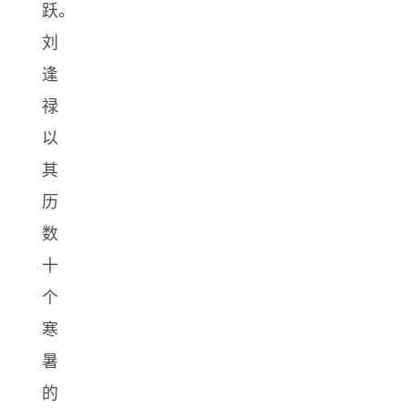
跃。
刘
逢
禄
以
其
历
数
十
个
寒
暑
的