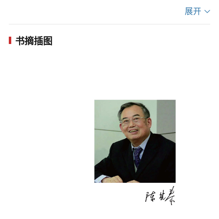
三、何休对公羊家法的总结 ４０
展开
秋公羊学说首次作了系统梳理。《公羊传》是重要
第二章 复兴序幕的揭起 ５６
的儒家经典之一，但它专讲“微言大义”，精华与糟粕
书摘插图
一、千年消沉和赵汸著书 ５６
并糅，使人殊难理解，更难以把握其实质。作者以
二、庄存与： 清代公羊学的开创者 ５９
扎实的功力和犀利的分析，透过其芜杂的词句，揭
三、庄存与对“微言大义” 说的推进 ６７
示出从《公羊传》发端，至董仲舒、何休演绎、发
四、孔广森的著述及其误区 ７７
展，形成了一套主张“大一统”和变易、改制的学说体
第三章 张大旗帜 ９１
系，具有“政治性”、“变易性”、“解释性”三个特点，
一、刘逢禄： 重理公羊学的统绪 ９１
成为后代思想家鼓吹“进化”和变革的思想源泉。在此
二、造端宏大， 奠定基础 ９７
基础上，作者系统地梳理了清代公羊学说由揭起复
三、刘逢禄公羊学说的二重性 １１３
兴序幕，至张大旗帜，至改造发展，至达到极盛的
四、凌曙和陈立 １２０
波澜曲折的历程，分析了古老的儒家经典何以成为
第四章 清代公羊学说的巨大飞跃（上） １３９
近代维新派倡导维新变法的理论武器。
一、清代学术思想的分水岭 １３９