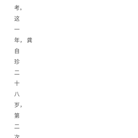
考。
这
一
年， 龚
自
珍
二
十
八
岁，
第
二
次