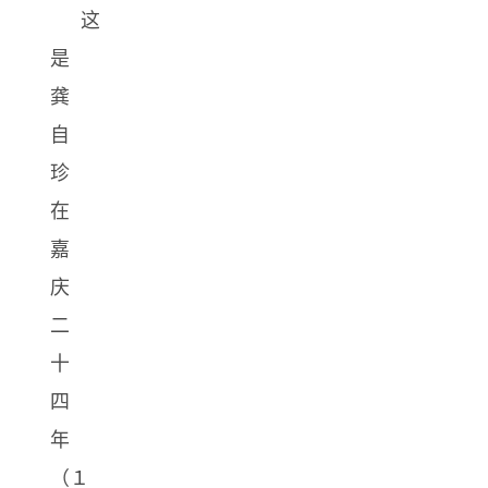
这
是
龚
自
珍
在
嘉
庆
二
十
四
年
（１