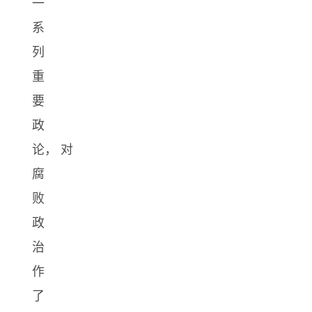
一
系
列
重
要
政
论， 对
腐
败
政
治
作
了