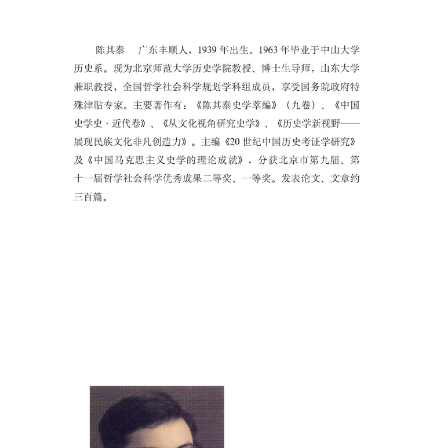
二、龚自珍的思想轨迹 １５１
三、公羊三世说与龚自珍古代社会史观 １６３
四、龚自珍的强烈批判精神 １７６
第五章 清代公羊学说的巨大飞跃（下） １９３
一、魏源的今文学著作 １９３
二、经世学风和魏源的社会改革思想 ２１４
三、近代向西方学习的先驱人物 ２３４
第六章 维新运动的思想武器 ２４４
一、廖平与晚清今文学 ２４４
二、康有为今文学观点的确立 ２６６
三、时代狂飙： 《新学伪经考》和《孔子改制考》
２７３