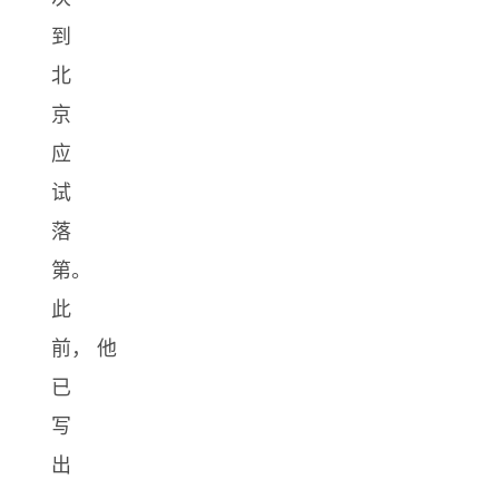
到
北
京
应
试
落
第。
此
前， 他
已
写
出