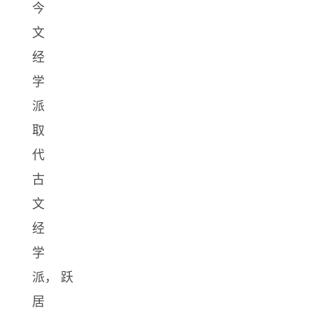
今
文
经
学
派
取
代
古
文
经
学
派， 跃
居