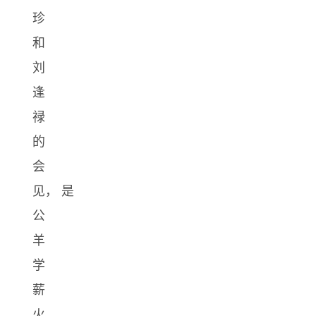
珍
和
刘
逢
禄
的
会
见， 是
公
羊
学
薪
火