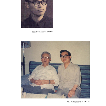
四、容纳资产阶级民主思想之公羊新学说 ２８１
第七章 公羊学与晚清新学 ２９４
一、晚清公羊学大盛的双层意义 ２９４
二、公羊学与进化论的传播 ３０１
三、公羊学与“新史学” 思潮 ３０８
初版后记 ３２０
跋 语 ３２３