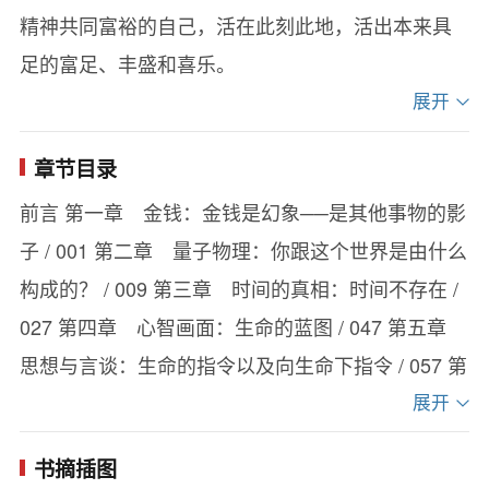
精神共同富裕的自己，活在此刻此地，活出本来具
足的富足、丰盛和喜乐。
展开
章节目录
前言 第一章 金钱：金钱是幻象──是其他事物的影
子 / 001 第二章 量子物理：你跟这个世界是由什么
构成的？ / 009 第三章 时间的真相：时间不存在 /
027 第四章 心智画面：生命的蓝图 / 047 第五章
思想与言谈：生命的指令以及向生命下指令 / 057 第
六章 目标：通往富裕以及抵达富裕后的路线图 /
展开
075 第七章 存在状态：第一起因──太初 / 093 第
书摘插图
八章 行动：接收的管道 / 103 第九章 笃定：最强