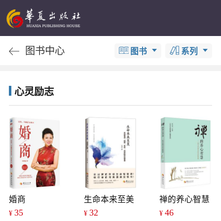
图书中心
图书
系列
心灵励志
婚商
生命本来至美
禅的养心智慧
35
32
46
¥
¥
¥