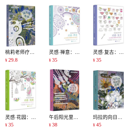
桃莉老师疗愈成长系列：猫头鹰男孩
灵感·禅意：50款曼陀罗图案减压涂绘本
灵感·复古：50款复古图案减压涂绘本
29.8
35
35
¥
¥
¥
灵感·花园：50款花园图案减压涂绘本
午后阳光里的孩子
玛拉的向日葵森林
35
38
45
¥
¥
¥