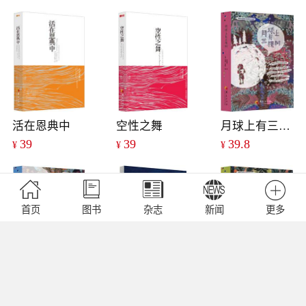
活在恩典中
空性之舞
月球上有三棵树
39
39
39.8
¥
¥
¥
首页
图书
杂志
新闻
更多
总想逃跑的席拉
生命回旋
重新来过
39.8
35
39.8
¥
¥
¥