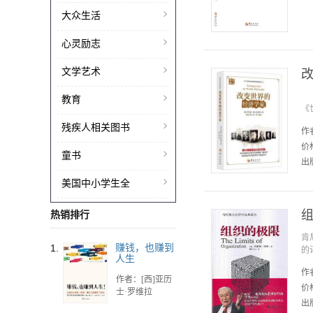
大众生活
心灵励志
文学艺术
罗
教育
《
残疾人相关图书
作
价
童书
出版
美国中小学生全
热销排行
肯
1.
赚钱，也赚到
的
人生
作
作者：[西]亚历
价
士·罗维拉
出版