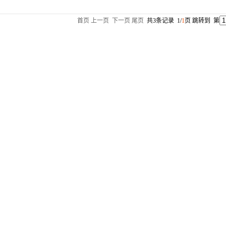
首页
上一页
下一页
尾页
共3条记录 1/
1
页 跳转到 第