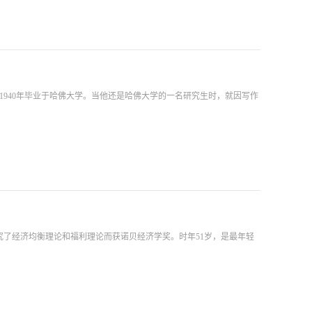
。1940年毕业于哈佛大学。当他还是哈佛大学的一名研究生时，就因写作
的研究了经济均衡理论和福利理论而获诺贝经济学奖。时年51岁，是最年轻