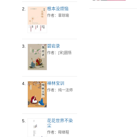
2.
根本没烦恼
作者：辜琮瑜
3.
碧岩录
作者：[宋]圆悟
4.
禅林宝训
作者：纯一法师
5.
花花世界不染
尘
作者：释继程