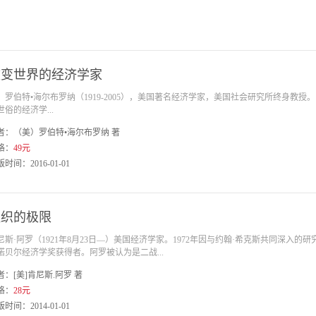
改变世界的经济学家
伯特•海尔布罗纳（1919-2005），美国著名经济学家，美国社会研究所终身教授
世俗的经济学...
者：（美）罗伯特•海尔布罗纳 著
格：
49元
时间：2016-01-01
组织的极限
尼斯·阿罗（1921年8月23日—）美国经济学家。1972年因与约翰·希克斯共同深入
诺贝尔经济学奖获得者。阿罗被认为是二战...
者：[美]肯尼斯.阿罗 著
格：
28元
时间：2014-01-01