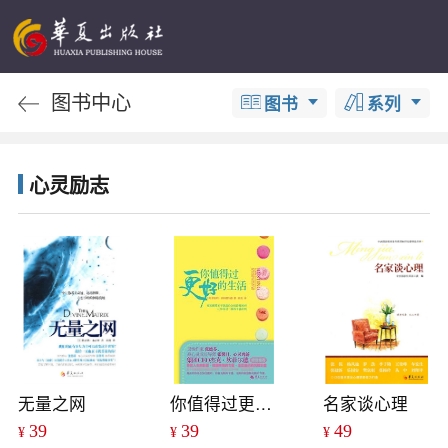
图书中心
图书
系列
心灵励志
无量之网
你值得过更好的生活
名家谈心理
39
39
49
¥
¥
¥