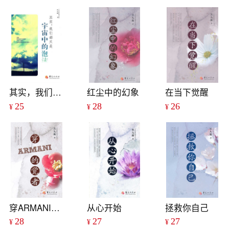
其实，我们都只是宇宙中的泡沫
红尘中的幻象
在当下觉醒
25
28
26
¥
¥
¥
穿ARMANI的觉者
从心开始
拯救你自己
28
27
27
¥
¥
¥