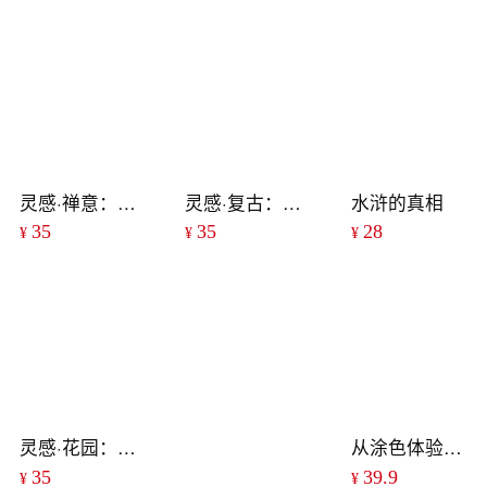
灵感·禅意：50款曼陀罗图案减压涂绘本
灵感·复古：50款复古图案减压涂绘本
水浒的真相
35
35
28
¥
¥
¥
灵感·花园：50款花园图案减压涂绘本
从涂色体验自然风情：丛林探险
35
39.9
¥
¥