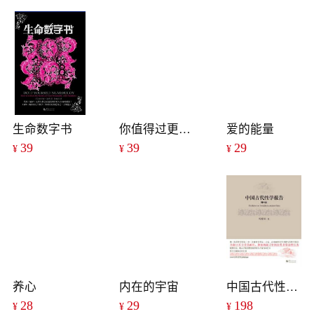
生命数字书
你值得过更好的生活Ⅱ
爱的能量
39
39
29
¥
¥
¥
养心
内在的宇宙
中国古代性学报告（增补版）（精装）
28
29
198
¥
¥
¥