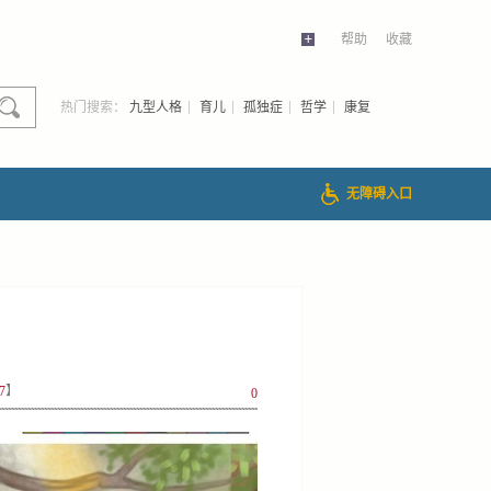
帮助
收藏
热门搜索：
九型人格
育儿
孤独症
哲学
康复
无障碍入口
7
】
0