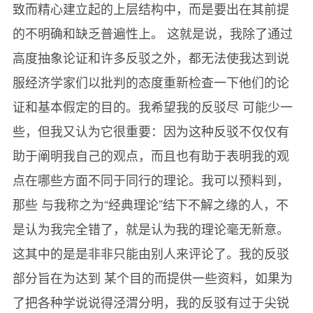
致而精心建立起的上层结构中，而是要出在其前提
第10章边际消费倾向和乘数 /
的不明确和缺乏普遍性上。 这就是说，我除了通过
第四卷投资诱导
高度抽象论证和许多反驳之外，都无法使我达到说
第11章资本边际效率 /
服经济学家们以批判的态度重新检查一下他们的论
第12章长期预期状态 /
证和基本假定的目的。我希望我的反驳尽 可能少一
第13章利息率的一般理论 /
些，但我又认为它很重要：因为这种反驳不仅仅有
第14章古典学派的利息率理论 /
助于阐明我自己的观点，而且也有助于表明我的观
附录马歇尔的《经济学原理》、李嘉图的《政治经
点在哪些方面不同于同行的理论。我可以预料到，
济学原理》以及其他著作中的利息率理论 /
那些 与我称之为“经典理论”结下不解之缘的人，不
第15章流动性偏好的心理动机和商业动机 /
是认为我完全错了，就是认为我的理论毫无新意。
第16章关于资本性质的几点观察 /
这其中的是是非非只能由别人来评论了。我的反驳
第17章利息与货币的主要特性 /
部分旨在为达到 某个目的而提供一些资料，如果为
第18章重述就业一般理论 /
了把各种学说说得泾渭分明，我的反驳有过于尖锐
第五卷货币工资与价格