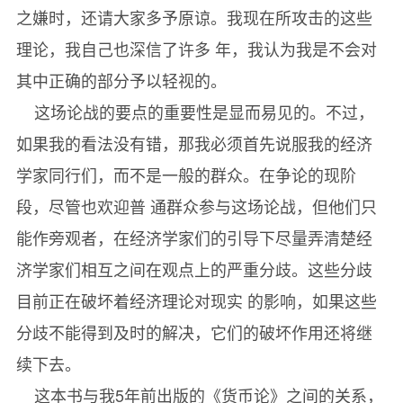
之嫌时，还请大家多予原谅。我现在所攻击的这些
第19章货币工资的变动 /
理论，我自己也深信了许多 年，我认为我是不会对
附录庇古教授的《失业论》 /
其中正确的部分予以轻视的。
第20章就业函数 /
这场论战的要点的重要性是显而易见的。不过，
第21章价格论 /
如果我的看法没有错，那我必须首先说服我的经济
第六卷一般理论引起的若干简论
学家同行们，而不是一般的群众。在争论的现阶
第22章略论经济周期 /
段，尽管也欢迎普 通群众参与这场论战，但他们只
第23章论重商主义、禁止高利贷法、加印货币以及
能作旁观者，在经济学家们的引导下尽量弄清楚经
消费不足论/
济学家们相互之间在观点上的严重分歧。这些分歧
第24章关于《通论》可能产生的社会哲学的总结 /
目前正在破坏着经济理论对现实 的影响，如果这些
分歧不能得到及时的解决，它们的破坏作用还将继
续下去。
这本书与我5年前出版的《货币论》之间的关系，