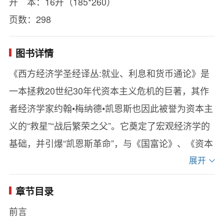
开 本：16开（185*260）
页数：298
图书详情
《西方经济学圣经译丛:就业、利息和货币通论》是
一本拯救20世纪30年代资本主义危机的巨著，其作
者经济学家约翰•梅纳德•凯恩斯也因此被誉为资本主
义的“救星”“战后繁荣之父”。它奠定了宏观经济学的
基础，并引爆“凯恩斯革命”，与《国富论》、《资本
论》并称为影响人类历史进程的三大经济学巨著。
展开
本书中所阐述的财政政策和货币政策，着眼于提出
章节目录
一种理论依据和基本原则，只是大纲至于这种政策
前言
的实施和运作程序还有待于执行者的发挥。尽管作