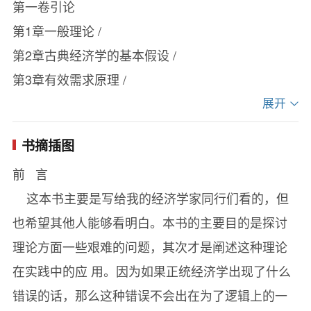
第一卷引论
者给出的只是提纲挈领，但这种国家干预主义的思
第1章一般理论 /
想去向人们展示了一个崭新的世界。这种思想也当
第2章古典经济学的基本假设 /
之无愧地成为推动一场思想革命的原动力。
第3章有效需求原理 /
第二卷定义与观念
展开
第4章单位的选择 /
书摘插图
第5章决定产量与就业量的期望值 /
前 言
第6章收入、储蓄和投资的定义 /
这本书主要是写给我的经济学家同行们看的，但
附录论使用者成本 /
也希望其他人能够看明白。本书的主要目的是探讨
第7章进一步探讨储蓄和投资的意义 /
理论方面一些艰难的问题，其次才是阐述这种理论
第三卷消费倾向
在实践中的应 用。因为如果正统经济学出现了什么
第8章消费倾向一：客观因素 /
错误的话，那么这种错误不会出在为了逻辑上的一
第9章消费倾向二：主观因素 /