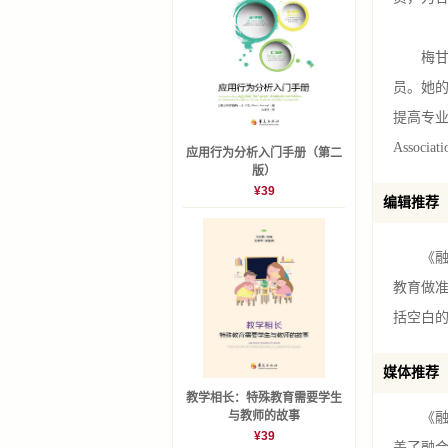
梅甘·格
员。她
提高专业素
Associa
应用行为分析入门手册（第二
版）
¥39
编辑推荐
《融合
教育做
括空白的
媒体推荐
教学相长：特殊教育需要学生
与教师的故事
《融合
¥39
盖了融