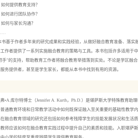
何提供教育支持？
何进行团队协作？
何与家长沟通？
…
于作者多年来的研究成果和实践经验，从做好融合教育准备、落实融
育工作者提供了一系列实施融合教育的策略与工具。本书包括许多适用于
把手”的支持，帮助教育工作者将融合教育举措落到实处。不论是学区融
育服务提供者，甚至是学生家长，都能从本书中找到有用的资源。
A.库尔特博士（Jennifer A. Kurth，Ph.D.）是堪萨斯大学特殊
在普通教育环境和日常教学活动中如何既保证融入至关重要的基础性教学
她在融合教育领域的研究还包括如何参考残障学生的技能发展状况和生活
准教师应该如何在融合教育实践过程中提升自己的素质和技能。入职堪萨
各中小学的轻度至重度残障学生提供教育服务。