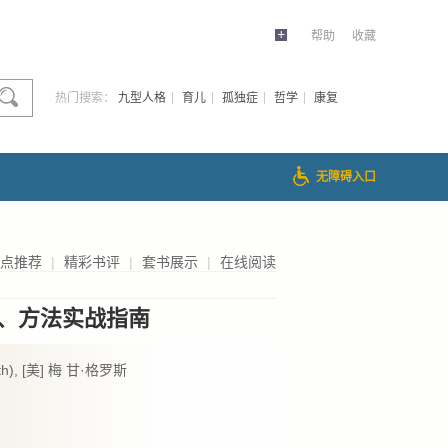
帮助
收藏
热门搜索：
九型人格
育儿
孤独症
哲学
康复
无障碍入口
点推荐
|
精彩书评
|
套书展示
|
在线阅读
略、方法实战指南
th), [美] 梅 甘·格罗斯