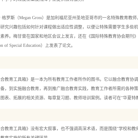
罗斯（Megan Gross）是加利福尼亚州圣地亚哥市的一名特殊教育
的研究兴趣包括如何针对课程做出适应性调整，以便让特殊需要学生多些
养。梅甘曾在国家和地区会议上发言，还在《国际特殊教育协会期刊》（The Journal 
tion of Special Education）上发表了论文。
教育工具箱》是一本为所有教育工作者所作的图书。它以融合教育协调
准备，到实施融合教育，再到推广融合教育实践，教育工作者所需的各种
图表、拓展的相关资源、每章复习题、教师培训案例。读者可在“华夏特
教育工具箱》没有宏大叙事，也不强调高深术语，而是围绕“学校和教师
合教育实施的所有关键环节。