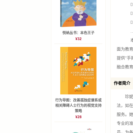
 如
 如
 如
…
悦纳丛书：本色王子
¥32
本书基
面为教
提供“手
融合教
作者简介
珍妮弗•
行为导图：改善孤独症谱系或
法，如
相关障碍人士行为的视觉支持
策略
服务。
¥28
专业的
员，为