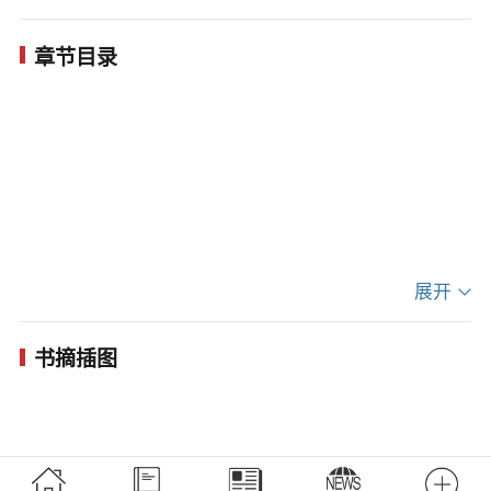
些情绪，在亲子阅读中和孩子一起成长。透过精美
章节目录
的插画、朗朗上口的文字，以儿童生活中经常遇到
的小插曲为切入点，巧妙地引入“红皮小怪”这样的角
色，帮助儿童大胆表达愤怒情绪，获得面对这种情
绪的信心和勇气，简便易学的神奇招数更为孩子降
伏情绪小怪兽增加了胜利的筹码。第2版解释了儿童
难以控制愤怒的根本原因，新增了实用的“驭兽妙
展开
招”，丰富了插画中的情景与人物，旨在为读者提供
更优质的阅读体验。
书摘插图