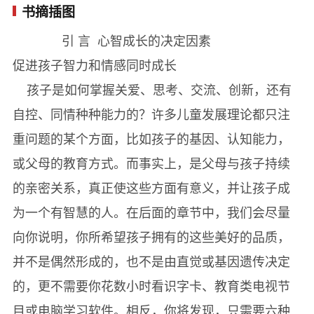
书摘插图
第四阶段：在互动中模仿，萌发自我意识
引 言 心智成长的决定因素
（1岁~1岁6个月） ... 129
促进孩子智力和情感同时成长
第五阶段：运用语言表达思想、感受和情绪
孩子是如何掌握关爱、思考、交流、创新，还有
（2岁~2岁6个月） ... 205
自控、同情种种能力的？许多儿童发展理论都只注
第六阶段：形成联想，开始有逻辑的思考
重问题的某个方面，比如孩子的基因、认知能力，
（3~4岁） ... 263
或父母的教育方式。而事实上，是父母与孩子持续
地板时间：贯穿于六个阶段，培养智力与情感的全
的亲密关系，真正使这些方面有意义，并让孩子成
面发展345
为一个有智慧的人。在后面的章节中，我们会尽量
结语：一分耕耘一分收获381
向你说明，你所希望孩子拥有的这些美好的品质，
附录一：儿童能力发展测评图与问卷 389
并不是偶然形成的，也不是由直觉或基因遗传决定
附录二：六大发展阶段和大脑的发育 396
的，更不需要你花数小时看识字卡、教育类电视节
附录三：儿童居家环保十原则 398
目或电脑学习软件。相反，你将发现，只需要六种
作者简介 400