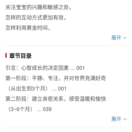
关注宝宝的兴趣和敏感之处，
怎样的互动方式更加有效，
怎样利用黄金时间，
怎样发挥他们的特长弥补他们的缺陷，
展开
怎样为他们设限，
章节目录
怎样触摸宝宝，
引言：心智成长的决定因素 ... 001
怎样与宝宝进行肢体与语言的交流，
第一阶段：平静、专注，并对世界充满好奇
在地板时间里适合开展的游戏是什么，
（从出生到3个月） ... 001
……
第二阶段：建立亲密关系，感受温暖和愉快
为不知从何处入手育儿的懵懂父母们做出清晰、具
（3~6个月） ... 039
体而系统的指导。
第三阶段：有目的地互动，开始双向交流
展开
（9个月左右） ... 077