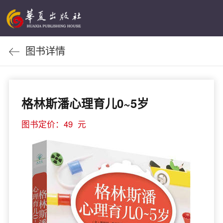
图书详情
格林斯潘心理育儿0~5岁
图书定价：49 元