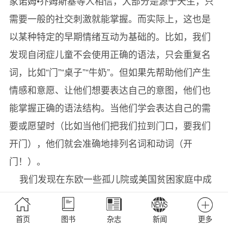
家诺姆•乔姆斯基等人相信，大部分是源于天生，只
需要一般的社交刺激就能掌握。而实际上，这也是
以某种特定的早期情绪互动为基础的。比如，我们
发现自闭症儿童不会使用正确的语法，只会重复名
词，比如“门”“桌子”“牛奶”。但如果先帮助他们产生
情感和意愿、让他们想要表达自己的意图，他们也
能掌握正确的语法结构。当他们学会表达自己的需
要或愿望时（比如当他们把我们拉到门口，要我们
开门），他们就会准确地排列名词和动词（开
门！）。
我们发现在东欧一些孤儿院或美国贫困家庭中成
长的孩子也带有类似特征，因为他们缺乏“表达意愿”
的互动机会。即使是在普通环境中长大的婴儿，也
首页
图书
杂志
新闻
更多