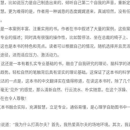
智慧，比如说压力是自己制造出来的，倾听自己第二个自我的声音，重新
智慧。更为难得的是，作者用一种诚恳的态度娓娓道来，真诚坦然，没有
畅。
这是一本案例丰富、注重实用的书。作者在书中叙述了大量的案例，这些
解专业的描述；同时具有很强的操作性，比如暂停法、坐在总裁的椅子上
，这也是本书的特色和亮点。读者可以根据自己的情况，随机选择并且灵
决途径，进而适应压力、激活动力。
这还是一本有着扎实专业基础的书，融合了自我研究的理论、脑科学的进
展趋势。轻松自然的笔触背后具有坚实的理论基础。这保证了这本书的科
达的一点是，这本书的中文翻译实在值得称道，在读这本书时，除了几个
毫无“见外”的感觉，那么清新自然、行云流水、朴实随意。在这个浮躁
实在也令人尊敬！
本书融合实际，充满智慧，立足专业，通俗易懂，是心理学自助图书中一
说道：“我为什么打高尔夫？首先，我热爱高尔夫的场地环境。其次，我