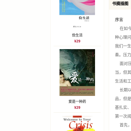
第十三
书摘插图
第十四
第十五
序言
第十六
在如今
俭生活
第十七章完美
种心理
¥29
第十八
我们一
第十九
奏。压力
总结人
面对压
关于压力
当，但其
致谢
生活和
长期以
品，但是
爱是一种药
基扎实
¥29
第一次
首先，