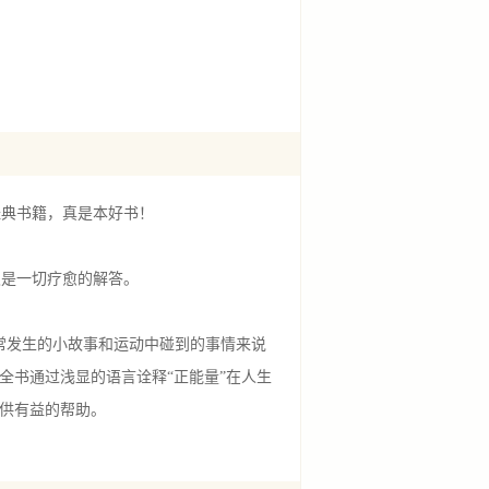
经典书籍，真是本好书！
灵是一切疗愈的解答。
常发生的小故事和运动中碰到的事情来说
全书通过浅显的语言诠释“正能量”在人生
提供有益的帮助。