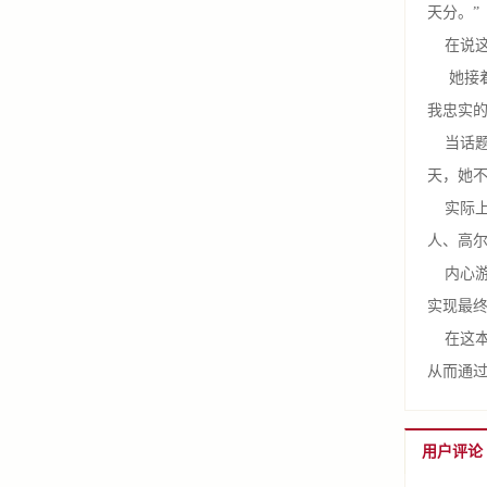
天分。”
在说这
她接着
我忠实的
当话题
天，她
实际上
人、高
内心游戏
实现最
在这本
从而通
用户评论