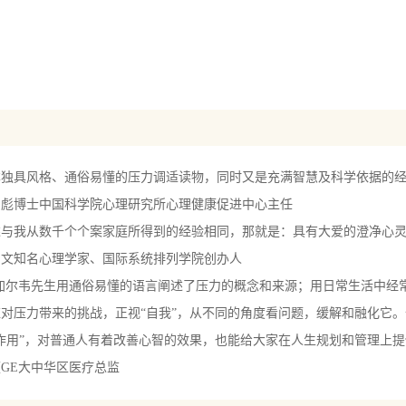
引发巨大恐惧
渲染负面情绪
自我攻击的高手
生成错误预期
分转化负面能量
面对压力，不一定非要迎难而上
别以为放松是件简单的事
本独具风格、通俗易懂的压力调适读物，同时又是充满智慧及科学依据的
CT觉知、选择、信任
占彪博士中国科学院心理研究所心理健康促进中心主任
平衡树
述与我从数千个个案家庭所得到的经验相同，那就是：具有大爱的澄净心
铸造自己的抗压盾牌
鼎文知名心理学家、国际系统排列学院创办人
生活就是你自己的
·加尔韦先生用通俗易懂的语言阐述了压力的概念和来源；用日常生活中经
分回归正能量的修炼
对压力带来的挑战，正视“自我”，从不同的角度看问题，缓解和融化它。
最有奇效的方法暂停
作用”，对普通人有着改善心智的效果，也能给大家在人生规划和管理上
章令人愉快的方法坐在总裁的椅子上
GE大中华区医疗总监
章让你豁然开朗的三个问题