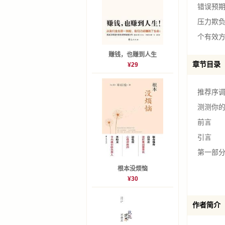
错误预期
压力欺负
个有效
赚钱，也赚到人生
章节目录
¥29
推荐序
测测你
前言
引言
第一部
第一章
根本没烦恼
¥30
第二章
第三章
作者简介
把戏1：