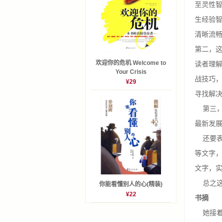
至灵性
生经验
清晰流
第二，
欢迎你的危机 Welcome to
读者理
Your Crisis
战技巧
¥29
寻找解
第三，
最新发
还要表
等文字，
文字，
总之这
你能看懂别人的心(精装)
¥22
书摘
她接着