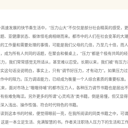
章最能带给人希望的方法改变态度
章最安静的方法倾听心声
章最重要的能力穿上对方的鞋
章脑筋急转弯重新定义对你有压力的概念
高速发展的快节奏生活中，“压力山大”不仅仅是部分社会精英的感受，
的PLE三角形Performance·Learning·Enjoyment
问题、亚健康状态、躯体怪毛病相继而来。都市中的人们在社会变革的大
章艾琳的故事
生的工作量和需要处理的事情，可能是我们父母的几倍，乃至几十倍，而
章面对衰老和死亡的内心调节
，成为所有人共同的话题，在聚会和餐桌上，“压力”都是个极有共鸣的
生的内心游戏
力，我们常常感觉无所适从，甚至难以忍受。长期以来，我们被“有压力
、大脑、健康的11个问题
实这句话没说明白，事实上，只有“调节好压力，才有动力”。如果压力
工作中的阻力。压力调适能力，已经成为衡量一个人综合素质的重要标准
来，面对市场上“嗷嗷待哺”的都市压力人，各种压力调节书籍也是层出
有些难免晦涩。另外更多的所谓“心灵鸡汤”类书籍，倒是易懂，但又显
、深入浅出、操作性强、符合时代特色的书籍。
阅读到这本书的时候，便觉得眼前一亮，在我所阅读的同类书籍之中，可
这是一本立足生活、充满智慧的书。作者关注职场人压力下的生活和工作