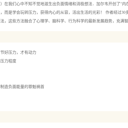
）在我们心中不知不觉地滋生出负面情绪和消极想法．加尔韦开创了“内
，而是学会玩转压力，获得内心的从容，活出生活的光彩！ 作者经过30
方法，这些方法融合了心理学、脑科学、行为科学的最新发展趋势，充满
调节好压力，才有动力
的压力程度
分制造负面能量的罪魁祸首
压力就是你自己创造出来的！
两个自我之间的矛盾
压力制造者的五个把戏
身份盗窃犯