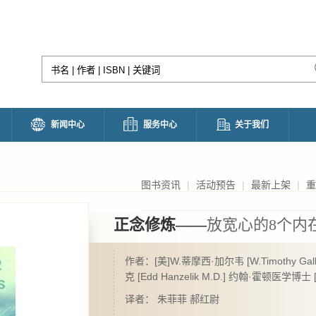
新闻中心
服务中心
关于我们
图书资讯
|
活动预告
|
最新上架
|
重
正念修炼——
放宽心的8个内
作者：[美]W.蒂摩西·加尔韦 [W.Timothy Ga
克 [Edd Hanzelik M.D.] 约翰·霍顿医学博士 [J
译者： 朱菲菲 郝红尉