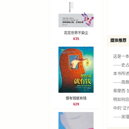
把戏2：
把戏3：
把戏4：
把戏5：
花花世界不染尘
第二部
¥35
媒体推荐
第四章
第五章
这是一
第六章A
——史
第七章
本书所
第八章
——周
第九章
蒂摩西
第三部
想有钱就有钱
明如何应
¥29
第十章
中的“正
第十一
——吴瑾
第十二