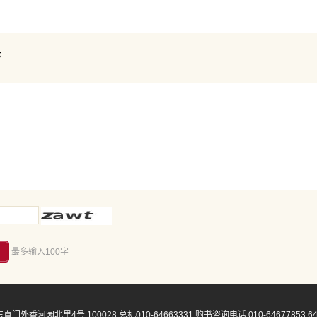
论
最多输入100字
门外香河园北里4号 100028 总机010-64663331 购书咨询电话 010-64677853 64