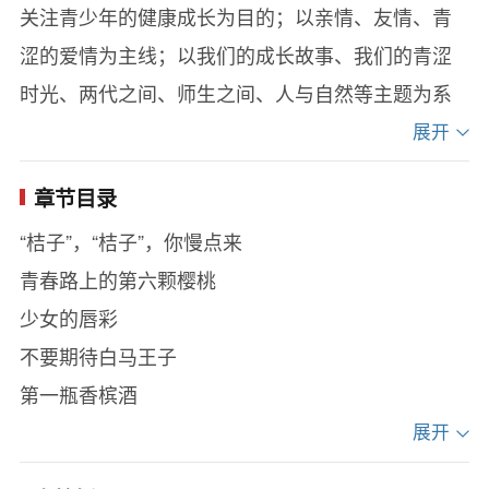
关注青少年的健康成长为目的；以亲情、友情、青
涩的爱情为主线；以我们的成长故事、我们的青涩
时光、两代之间、师生之间、人与自然等主题为系
列，伴随每一个孩子愉快地度过自己的青春期！本
展开
套丛书在励志、感恩、人道情怀等方面对青少年起
章节目录
到很好的引导作用，相信会受到广大学生、家长、
“桔子”，“桔子”，你慢点来
老师的喜爱！
青春路上的第六颗樱桃
少女的唇彩
不要期待白马王子
第一瓶香槟酒
从十三岁开始享受自由
展开
奶奶的初恋情人