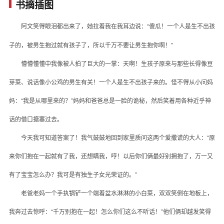
书摘插图
胖女孩遭遇“咸猪手”
女儿如玉
阿文笑得眼泪都出来了，她拉着我在我耳边说：“傻瓜！一个人是生不出孩
交一份后学生时代的成绩单
子的，被男生抱过就有孩子了，所以千万不要让男生抱你啊！”
暗恋是一种自毁
懵懵懂懂中我像被人拍了巨大的一掌：天啊！生孩子原来与那些长得像豆
女孩的心事，小事也是大事
芽菜、说话像小公鸡的男生有关！一个人是生不出孩子来的。怪不得从小问妈
聪明的孩子会恋爱
妈：“我是从哪里来的？”妈妈和爸爸总是一脸的诡秘，然后笑着用各种近乎神
今夜判决初恋
话的借口搪塞过去。
我的日记我的青春期
今天我可知道答案了！我气鼓鼓地回到家里质问这两个爱撒谎的大人：“原
命中注定
来你们抱在一起就有了我，还想瞒我，哼！以后你们俩最好别拥抱了，万一又
安静下来的夏天
有了宝宝怎么办？我可是有独生子女光荣证的。”
两个红苹果的秘密
老爸老妈一个手执锅铲一个端着盆水淋淋的小白菜，双双笑倒在地板上，
那个蠢女孩是我
我奔过去惊呼：“千万别抱在一起！怎么你们这么不听话！”他们俩却越发笑得
十八岁那年，我曾远行……