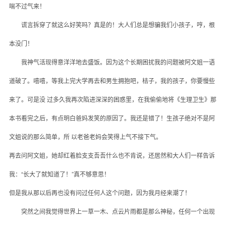
喘不过气来！
那年，我买了一个随身听
谎言拆穿了就这么好笑吗？真是的！大人们总是想骗我们小孩子，哼，根
我的惨痛经历
本没门！
几月黄花落满地
我神气活现得意洋洋地去盛饭。因为这个长期困扰我的问题被阿文姐一语
穿牛仔裤的女儿
道破了。嘻嘻，等我上完大学再去和男生拥抱吧，桔子，我的孩子，你要慢些
彼此伤害，彼此温暖
男孩子教我的事
来了。可是没 过多久我再次陷进深深的困惑里，在我偷偷地将《生理卫生》那
青春期就是喜欢胡思乱想
本书看完之后，有点明白爸妈发笑的原因了。我还是错了！生孩子绝对不是阿
共同成长的兄弟
文姐说的那么简单，所 以老爸老妈会笑得上气不接下气。
遭遇儿子早恋
再去问阿文姐，她却红着脸支支吾吾什么也不肯说，还居然和大人们一样告诉
藏在电脑收藏夹里的小说
我：“长大了就知道了！”真不够意思！
不怕孤寂两千年
但是我从那以后再也没有问过任何人这个问题，因为我月经来潮了！
青春里的那些小破事儿
突然之间我觉得世界上一草一木、点云片雨都是那么神秘，任何一个出现
别逗臭男生