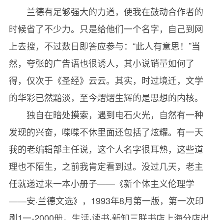
兰德有足够强大的力道，使我在鼓动合作者的
时候省了不少力。只是给他们一个名字，自己到网
上去搜，不过数日即答应参与：“此人有意思！”当
然，夸张的广告语也很诱人，其小说销量如何了
得，仅次于《圣经》云云。其实，时过境迁，文学
的华彩已然黯淡，至今熠熠生辉的是思想的内核。
独自在暗处摸索，遇到电石火光，自然有一种
发现的兴奋，喋喋不休里面还包括了炫耀。有一天
我的老编辑部主任说，这个人名字很耳熟，这些道
理也不陌生，之前我肯定看到过。没过几天，老主
任就递过来一本小册子——《新个体主义伦理学
——安·兰德文选》，1993年8月第一版，第一次印
刷1一-2000册，生活·读书·新知三联书店上海分店出