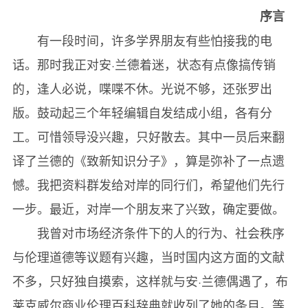
序言
怎样在非理性时代过理性的生活？
有一段时间，许多学界朋友有些怕接我的电
崇拜灰色道德
话。那时我正对安·兰德着迷，状态有点像搞传销
集体化伦理学
的，逢人必说，喋喋不休。光说不够，还张罗出
人类的权利
版。鼓动起三个年轻编辑自发结成小组，各有分
集体化“权利”
工。可惜领导没兴趣，只好散去。其中一员后来翻
政府的本质
译了兰德的《致新知识分子》，算是弥补了一点遗
自由社会中的政府资金
憾。我把资料群发给对岸的同行们，希望他们先行
停滞不前是神圣的权利
一步。最近，对岸一个朋友来了兴致，确定要做。
种族主义
我曾对市场经济条件下的人的行为、社会秩序
伪个人主义
与伦理道德等议题有兴趣，当时国内这方面的文献
胁迫式争论
不多，只好独自摸索，这样就与安·兰德偶遇了，布
索引
莱克威尔商业伦理百科辞典就收列了她的条目。等