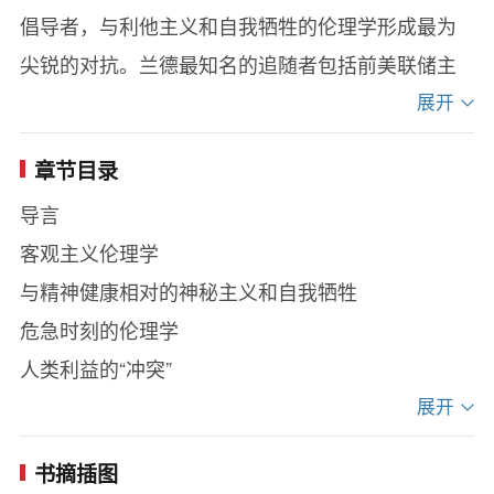
倡导者，与利他主义和自我牺牲的伦理学形成最为
尖锐的对抗。兰德最知名的追随者包括前美联储主
席格林斯潘、甲骨文总裁埃里森、好莱坞明星安吉
展开
利娜·茱莉。本书是兰德丛书之一。
章节目录
导言
客观主义伦理学
与精神健康相对的神秘主义和自我牺牲
危急时刻的伦理学
人类利益的“冲突”
人不都是自私的吗？
展开
愉悦心理
书摘插图
难道生活不需要妥协？