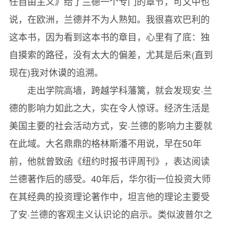
任自由主义》给了兰德一个专门的章节，可文中也
说，在欧洲，兰德并不为人熟知。我很喜欢巴利的
这本书，因为看到这本书的章目，心里有了底：独
自摸索的路径，没有太大的偏差，尤其是后来(直到
现在)我对休谟的追溯。
走出学院高墙，跨越学科藩篱，就会发现安·兰
德的影响力如此之大，实在令人惊讶。经济生活是
美国主要的社会活动方式，安·兰德的影响力主要就
在此域。大名鼎鼎的格林斯潘不用说，早在50年
前，他就曾致函《纽约时报书评周刊》，表达阅读
兰德著作后的感受。40年后，华尔街一位投资大师
在其经典的投资理论著作中，坦言他的理论主要受
了安·兰德的客观主义认识论的启示。类似波普尔之