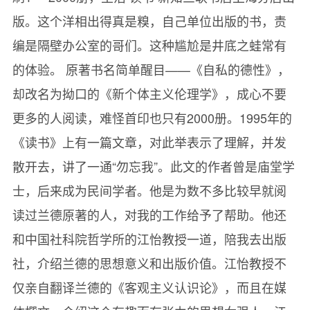
版。这个洋相出得真是糗，自己单位出版的书，责
编是隔壁办公室的哥们。这种尴尬是井底之蛙常有
的体验。 原著书名简单醒目——《自私的德性》，
却改名为拗口的《新个体主义伦理学》，成心不要
更多的人阅读，难怪首印也只有2000册。1995年的
《读书》上有一篇文章，对此举表示了理解，并发
散开去，讲了一通“勿忘我”。此文的作者曾是庙堂学
士，后来成为民间学者。他是为数不多比较早就阅
读过兰德原著的人，对我的工作给予了帮助。他还
和中国社科院哲学所的江怡教授一道，陪我去出版
社，介绍兰德的思想意义和出版价值。江怡教授不
仅亲自翻译兰德的《客观主义认识论》，而且在媒