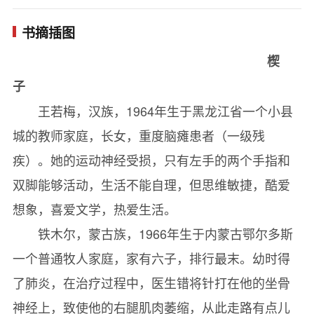
第 六 章 铁木尔的童年
书摘插图
第 七 章 久违的亲情
楔
第 八 章 爱你在心口难开
子
第 九 章 人在包头
王若梅，汉族，1964年生于黑龙江省一个小县
第 十 章 倾 心
城的教师家庭，长女，重度脑瘫患者（一级残
第十一章 惊 变
疾）。她的运动神经受损，只有左手的两个手指和
第十二章 相思苦
双脚能够活动，生活不能自理，但思维敏捷，酷爱
第十三章 蒙古人要来了
想象，喜爱文学，热爱生活。
第十四章 初 见
铁木尔，蒙古族，1966年生于内蒙古鄂尔多斯
第十五章 终成眷属
一个普通牧人家庭，家有六子，排行最末。幼时得
第十六章 心 事
了肺炎，在治疗过程中，医生错将针打在他的坐骨
第十七章 谋 生
神经上，致使他的右腿肌肉萎缩，从此走路有点儿
第十八章 端 午