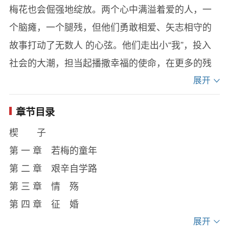
梅花也会倔强地绽放。两个心中满溢着爱的人，一
个脑瘫，一个腿残，但他们勇敢相爱、矢志相守的
故事打动了无数人 的心弦。他们走出小“我”，投入
社会的大潮，担当起播撒幸福的使命，在更多的残
疾人朋友的心中埋下了爱的种子。他们说，有爱的
展开
世界没有残缺，每个人都像小小的花朵，只要尽情
章节目录
地挥洒自己的芬芳，这个世界就会充满爱的温暖。
楔 子
第 一 章 若梅的童年
第 二 章 艰辛自学路
第 三 章 情 殇
第 四 章 征 婚
第 五 章 初 识
展开