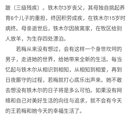
跛（三级残疾）。铁木尔3岁丧父，其母独自挑起养
第十九章 网 友
育6个儿子的重担，终因积劳成疾，在铁木尔15岁时
第二十章 北京之行
病终。母亲逝世后，铁木尔因故离家，在牧区给别
第二十一章 梅子工作室（上）
人放羊，为生存四处漂泊。
第二十二章 梅子工作室（下）
若梅从来没有想过，会有这样一个身世坎坷的
第二十三章 家乡之行
男子，走进她的世界，给她带来全新的生活。每当
第二十四章 再去北京
忆起与铁木尔从相识到相知，从相知到相爱，再到
第二十五章 为“孤独姐”请命
日夜厮守的过程，若梅就打心底乐出声来。她不敢
第二十六章 节目录制现场
去想没有铁木尔的日子将是多么可怕。如果没有网
第二十七章 从北京回来后
络和自己对美好生活的向往与追求，就不会有今天
第二十八章 张海迪来看望若梅
的王若梅和她今天的幸福生活了。
第二十九章 播撒爱的种子
后记：心中的梦
附录：个人作品集锦