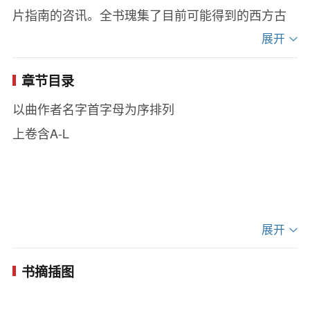
片指南的咨讯。全书瑰集了目前可能得到的西方古
典音乐的有关曲目、背景、唱片版本的全部资料。
展开
本书融西方音乐史、曲名、作品资讯、作品解
章节目录
读、唱片版本指南为一体，是CD时代西方古典音乐
以曲作者名字首字母为序排列
欣赏指南中的最好选择。书后还附有：西方音乐史
上卷含A-L
上重要作曲家与作品速览，经典唱片版本收藏推
荐，著名指挥家、演奏家、演唱家资讯，以及最值
得收藏的500个版本。是广大西方古典音乐爱好者选
择唱片版本、查阅曲目资讯、购买CD的好帮手。
展开
书摘插图