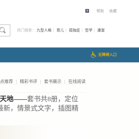
帮助
收藏
热门搜索：
九型人格
育儿
孤独症
哲学
康复
无障碍入口
点推荐
|
精彩书评
|
套书展示
|
在线阅读
天地——
套书共8册，定位
讯最新，情景式文字，插图精