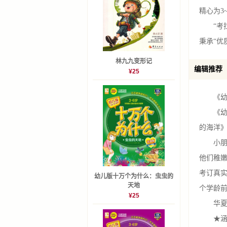
蚁狮是怎
精心为3
缝叶蚁是
“考拉文
蜗牛走路
秉承“优
飞行昆
林九九变形记
编辑推荐
¥25
知了为什
蜜蜂群里
《幼儿
蜜蜂为什
《幼儿
为什么蜜
的海洋》
蜜蜂是怎
小朋友
黄蜂和蜜
他们稚嫩
蜻蜓的视
考订真
幼儿版十万个为什么：虫虫的
蜻蜓为什
天地
个学龄
为什么蜻
¥25
华夏出
蜻蜓为什
★涵盖
蚊子为什