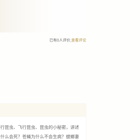
已有0人评价,
查看评论
行昆虫、飞行昆虫、昆虫的小秘密，讲述
为什么会死？苍蝇为什么不会生病？螳螂妻