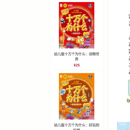
蝴蝶只吃
枯叶蝶为
飞蛾为什
怎么区分
昆虫的
为什么说
幼儿版十万个为什么：动物世
界
磕头虫为
¥25
蟑螂招人
螳螂为什
螳螂妻子
螳螂为什
为什么萤
蟋蟀是怎
蟋蟀为什
幼儿版十万个为什么：好玩的