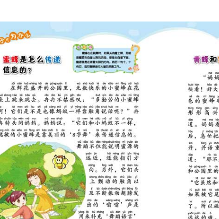
蚓没有腿和脚却会行走？ 70
蚓截成两半还能活？ 71
蝎子刺伤了会很疼？ 72
虫吗？ 73
长了多少只脚？ 74
是虫还是草？ 75
鼻子能闻到气味吗？ 76
虫会蜕皮? 77
么不是昆虫？ 78