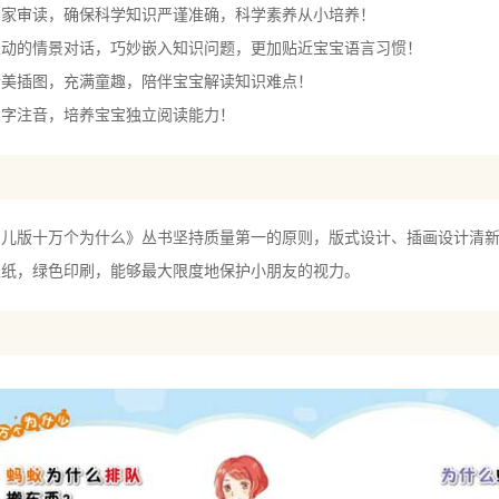
审读，确保科学知识严谨准确，科学素养从小培养！
吸血吗？ 27
的情景对话，巧妙嵌入知识问题，更加贴近宝宝语言习惯！
蚊子叮了之后又疼又痒？ 28
插图，充满童趣，陪伴宝宝解读知识难点！
叮什么样的人？ 29
注音，培养宝宝独立阅读能力！
么会成群结队？ 30
灾时蝗虫特别多？ 31
么喜欢搓脚？ 32
么不会生病？ 33
版十万个为什么》丛书坚持质量第一的原则，版式设计、插画设计清新
光滑的玻璃上，为什么不会掉下来？ 34
浆纸，绿色印刷，能够最大限度地保护小朋友的视力。
的东西为什么不能吃？ 35
么会长触须？ 36
么被叫做“臭大姐”？ 37
什么头上会长“犄角”？ 38
蜂冬天都躲在哪里？ 39
么喜欢在花丛中飞舞？ 40
么有漂亮的翅膀？ 41