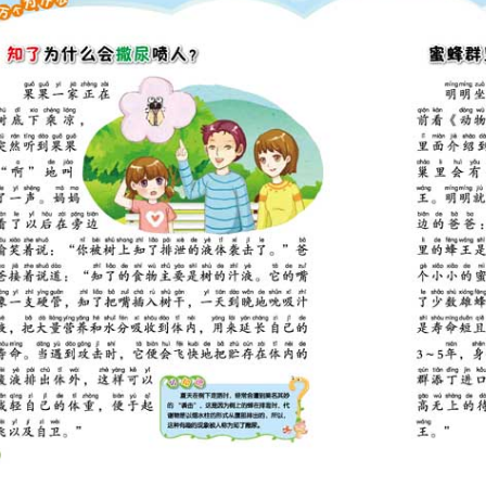
的蝈蝈是害虫吗？ 55
声是怎么发出的？ 56
么是害虫？ 57
么能跳得高？ 58
的能变成漂亮的蝴蝶吗？ 59
什么要滚粪球？ 60
害虫吗？ 61
毛虫落在身上又红又痒？ 62
竹节虫善于伪装？ 63
怎么把叶子卷起来的？ 64
虫爬过会留臭味？ 65
为什么会装死？ 66
为什么是益虫？ 67
什么的幼虫？ 68
蚓是植物的“好朋友”？ 69