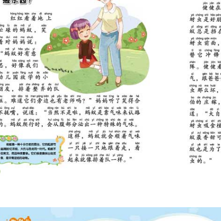
花蜜吗？ 42
什么长得像枯叶？ 43
么喜欢扑火？ 44
蝴蝶和飞蛾？ 45
小秘密
象鼻虫是害虫？ 46
什么会磕头？ 47
厌恶是为什么？ 48
么会有两把“镰刀”？ 49
为什么会吃掉螳螂丈夫？ 50
么不怕日晒雨淋？ 51
火虫能一闪一闪发光？ 52
么唱歌的？ 53
么爱打架？ 54