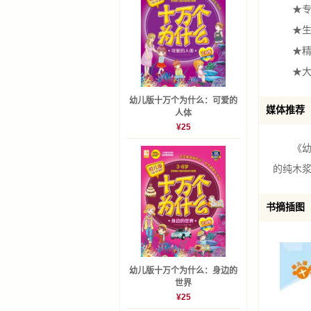
★专家
蚊子都会
★生动
为什么被
★精美
蚊子喜欢
★大字
蝗虫为什
为什么旱
幼儿版十万个为什么：可爱的
媒体推荐
人体
苍蝇为什
¥25
苍蝇为什
《幼儿
苍蝇趴在
的纯木
苍蝇爬过
天牛为什
书摘插图
椿象为什
独角仙为
蝴蝶和蜜
幼儿版十万个为什么：身边的
世界
蝴蝶为什
¥25
蝴蝶为什