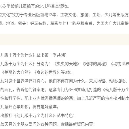
样捕食的？ 13
~6岁学龄前儿童编写的少儿科普类读物。
怎样筑巢的？ 14
化”致力于专业出版领域12年，主攻文化、旅游、生活、少儿等出版方向
为什么能留下印痕？ 15
质、地道、领先！好玩有趣，精彩陪伴！”的品牌宗旨，为国内广大儿童
虫
么会撒尿喷人？ 16
的蜂王是怎样产生的？ 17
版十万个为什么》丛书第一季共8册
么会采花蜜？ 18
版十万个为什么》分别为：《虫虫的天地》《地球的奥秘》《动物世界
蜂蜇人后会死？ 19
《美丽的大自然》《身边的世界》等8本。
么传递信息的？ 20
对这个世界满怀好奇心，他们不停在问为什么，天文地理、动物植物、
蜂有什么区别？ 21
的面孔，告诉他们答案吧。这套专门为3～6岁幼儿打造的《幼儿版十万
力为什么很好？ 22
实性和科学性，配上业内优秀插画师的绘画，加上几近严苛的审查校对制
么能倒着飞行？ 23
前儿童开心学知识，拥有趣味童年。
蜓喜欢停在枝头或叶子上？ 24
版社《幼儿版十万个为什么》丛书特色：
么会点水？ 25
天真的小朋友爱问的各种问题，囊括最新资讯内容！
么会“嗡嗡”叫？ 26