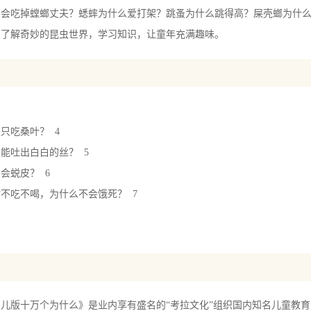
么会吃掉螳螂丈夫？蟋蟀为什么爱打架？跳蚤为什么跳得高？屎壳螂为什
…了解奇妙的昆虫世界，学习知识，让童年充满趣味。
虫
只吃桑叶？ 4
能吐出白白的丝？ 5
会蜕皮？ 6
不吃不喝，为什么不会饿死？ 7
么排队搬东西？ 8
蚁要帮助蚜虫？ 9
蚁可以用来治病? 10
么能把银子吃掉？ 11
蚁是同一种动物吗？ 12
版十万个为什么》是业内享有盛名的“考拉文化”组织国内知名儿童教育