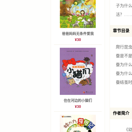
子为什
活？…
章节目录
爸爸妈妈无条件爱我
¥30
爬行昆
蚕是不是
蚕为什么
蚕为什么
蚕结茧时
蚂蚁为什
为什么蚂
住在河边的小猫们
¥30
为什么蚂
作者简介
白蚁为什
白蚁和蚂
《幼儿