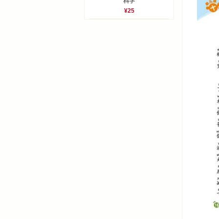
科学
善于鸣叫
¥25
蝈蝈的叫
蚜虫为什
跳蚤为什
毛毛虫真
屎壳郎为
金龟子是
为什么刺
为什么说
卷叶螟是
为什么臭
七星瓢虫
七星瓢虫
菜青虫是
为什么蚯