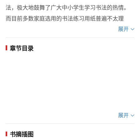
法，极大地鼓舞了广大中小学生学习书法的热情。
而目前多数家庭选用的书法练习用纸普遍不太理
想：废弃报刊图书、复印打印纸摩擦系数达不到标
展开
准，导致练习效果大打折扣；宣纸、仿宣纸的费用
章节目录
又超过了一般家庭的承受能力；市场销售的练习本
普遍质量较低，存在着洇、渗、透等弊病。华夏出
版社与相关纸厂经过反复试验，为毛笔书写研发特
制了一种专供临摹使用的55克轻型纸，精心挑选新
华字典各部首下结构偏难的文字制成楷书标准字帖
供初学入门习练，在价格上适合长期临摹练习者选
展开
用。
书摘插图