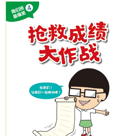
9.热腾腾的成绩出炉！ 108
言，让孩子在故事当中得到潜移默化的省思，收获
10.抢救成绩，也要抢救咕咕鸡！ 124
成长。