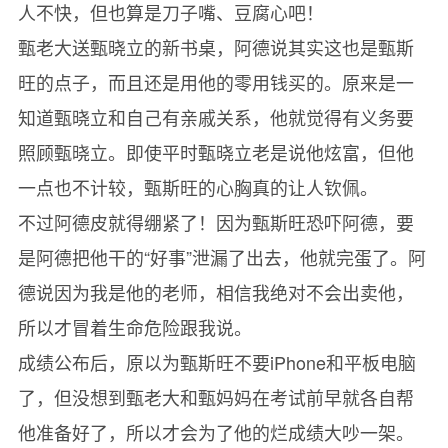
人不快，但也算是刀子嘴、豆腐心吧！
甄老大送甄晓立的新书桌，阿德说其实这也是甄斯
旺的点子，而且还是用他的零用钱买的。原来是一
知道甄晓立和自己有亲戚关系，他就觉得有义务要
照顾甄晓立。即使平时甄晓立老是说他炫富，但他
一点也不计较，甄斯旺的心胸真的让人钦佩。
不过阿德皮就得绷紧了！因为甄斯旺恐吓阿德，要
是阿德把他干的“好事”泄漏了出去，他就完蛋了。阿
德说因为我是他的老师，相信我绝对不会出卖他，
所以才冒着生命危险跟我说。
成绩公布后，原以为甄斯旺不要iPhone和平板电脑
了，但没想到甄老大和甄妈妈在考试前早就各自帮
他准备好了，所以才会为了他的烂成绩大吵一架。