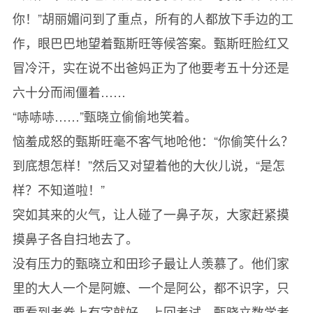
你！”胡丽媚问到了重点，所有的人都放下手边的工
作，眼巴巴地望着甄斯旺等候答案。甄斯旺脸红又
冒冷汗，实在说不出爸妈正为了他要考五十分还是
六十分而闹僵着……
“哧哧哧……”甄晓立偷偷地笑着。
恼羞成怒的甄斯旺毫不客气地呛他：“你偷笑什么？
到底想怎样！”然后又对望着他的大伙儿说，“是怎
样？不知道啦！”
突如其来的火气，让人碰了一鼻子灰，大家赶紧摸
摸鼻子各自扫地去了。
没有压力的甄晓立和田珍子最让人羡慕了。他们家
里的大人一个是阿嬷、一个是阿公，都不识字，只
要看到考卷上有字就好。上回考试，甄晓立数学考