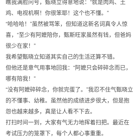
瞧我满脸问号，甄晓立得意地说：“就是肉鸡、土
鸡、电视机啊！你很笨耶！这个也不懂。”
“哈哈哈！”虽然被骂笨，但知道这新名词真令人惊
喜，“至少有阿嬷陪你，甄斯旺家虽然有钱，但爸妈
很少在家！”
我希望甄晓立知道其实自己的生活还算不错。
但他还是意气用事地回我：“阿嬷只会碎碎念而已，
哪有陪我！”
“没有阿嬷碎碎念，你就完蛋了。”我忍不住气甄晓立
的不懂事、幼稚。虽然他的成绩进步很大，但是抱
怨也越来越多，真是让人看不下去。
打扫时间一到，大家有气无力地挥着扫把。最近在
考试压力的笼罩下，每个人都心事重重。