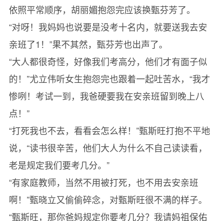
依照平常顺序，胡丽媚抱怨完应该换甄芬芳了。
“对呀！我妈妈也说要是没考十名内，就要送我去安
亲班了1！”果不其然，甄芬芳也出声了。
“大人都很奇怪，好像我们考高分，他们才有面子似
的！”尤立伟听女生抱怨完也跟着一起吐苦水，“我才
惨咧！考试一到，我爸硬要我在安亲班留到晚上八
点！”
“打死我也不去，看看会怎么样！”甄斯旺打抱不平地
说，“读书很辛苦，他们大人为什么不自己读读看，
老是规定我们要考几分。”
“有家庭教师，当然不用被打死，也不用去安亲班
啊！”甄晓立又偷偷碎念，对甄斯旺很不满的样子。
“甄斯旺，那你爸妈规定你要考几分？我请妈祖保佑