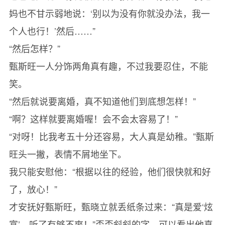
妈也不甘示弱地说：‘别以为没有你就没办法，我一
个人也行！’然后……”
“然后怎样？”
甄斯旺一人分饰两角真有趣，不过我要忍住，不能
笑。
“然后就说要离婚，真不知道他们到底想怎样！”
“啊？这样就要离婚喔！会不会太容易了！”
“对呀！比我考五十分还容易，大人真是幼稚。”甄斯
旺头一撇，表情不屑地坐下。
我只能安慰他：“根据以往的经验，他们很快就和好
了，放心！”
才安抚好甄斯旺，甄晓立就丢纸条过来：“真是爱‘炫
富’，听了有够不爽！”歪歪斜斜的字，可以看出他真