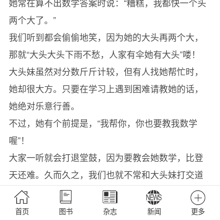
她常在算不出数学答案时说：“糟糕，我都快一个头
两个大了。”
我们听到都会偷偷地笑，因为她的大头再两个大，
那就“大头大头下雨不愁，人家有伞她有大头”喽！
大头妹虽然对分数斤斤计较，但有人找她帮忙时，
她却很大方。只要在学习上遇到困难请教她的话，
她绝对乐意行善。
不过，她有个前提是，“我帮你，你也要教我数学
喔”！
大家一听就会打退堂鼓，因为要教会她数学，比登
天还难。久而久之，我们也就不常和大头妹打交道
了。
首页
图书
杂志
新闻
更多