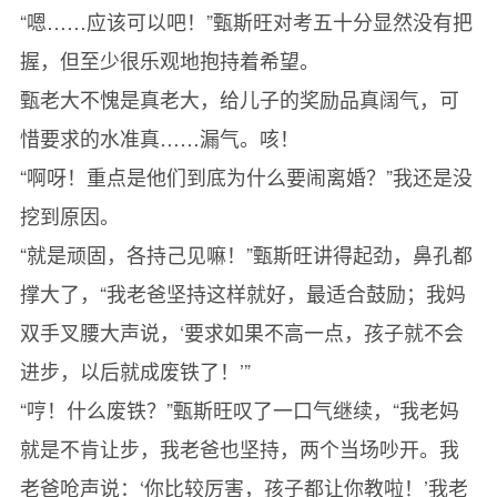
“嗯……应该可以吧！”甄斯旺对考五十分显然没有把
握，但至少很乐观地抱持着希望。
甄老大不愧是真老大，给儿子的奖励品真阔气，可
惜要求的水准真……漏气。咳！
“啊呀！重点是他们到底为什么要闹离婚？”我还是没
挖到原因。
“就是顽固，各持己见嘛！”甄斯旺讲得起劲，鼻孔都
撑大了，“我老爸坚持这样就好，最适合鼓励；我妈
双手叉腰大声说，‘要求如果不高一点，孩子就不会
进步，以后就成废铁了！’”
“哼！什么废铁？”甄斯旺叹了一口气继续，“我老妈
就是不肯让步，我老爸也坚持，两个当场吵开。我
老爸呛声说：‘你比较厉害，孩子都让你教啦！’我老