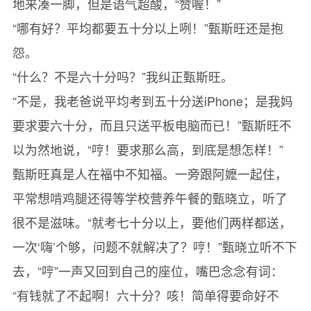
地来凑一脚，但是语气超酸，“赞喔！”
“哪有好？平均都要五十分以上咧！”甄斯旺还是抱
怨。
“什么？不是六十分吗？”我纠正甄斯旺。
“不是，我老爸说平均考到五十分送iPhone；是我妈
要求要六十分，而且只送平板电脑而已！”甄斯旺不
以为然地说，“哼！要求那么高，到底是想怎样！”
甄斯旺真是人在福中不知福。一旁跟阿嬷一起住，
平常想啃鸡腿还得等学校营养午餐的甄晓立，听了
很不是滋味。“就考七十分以上，要他们两样都送，
一次‘嗨’个够，问题不就解决了？哼！”甄晓立听不下
去，“哼”一声又回到自己的座位，嘴巴念念有词：
“有钱就了不起啊！六十分？咳！简单得要命好不