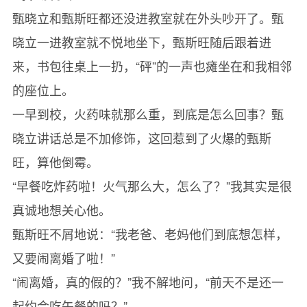
甄晓立和甄斯旺都还没进教室就在外头吵开了。甄
晓立一进教室就不悦地坐下，甄斯旺随后跟着进
来，书包往桌上一扔，“砰”的一声也瘫坐在和我相邻
的座位上。
一早到校，火药味就那么重，到底是怎么回事？甄
晓立讲话总是不加修饰，这回惹到了火爆的甄斯
旺，算他倒霉。
“早餐吃炸药啦！火气那么大，怎么了？”我其实是很
真诚地想关心他。
甄斯旺不屑地说：“我老爸、老妈他们到底想怎样，
又要闹离婚了啦！”
“闹离婚，真的假的？”我不解地问，“前天不是还一
起约会吃午餐的吗？”