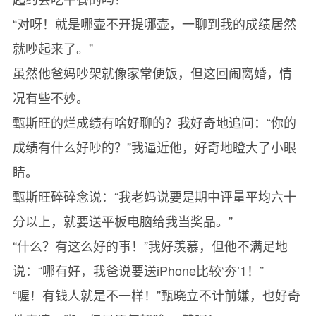
“对呀！就是哪壶不开提哪壶，一聊到我的成绩居然
就吵起来了。”
虽然他爸妈吵架就像家常便饭，但这回闹离婚，情
况有些不妙。
甄斯旺的烂成绩有啥好聊的？我好奇地追问：“你的
成绩有什么好吵的？”我逼近他，好奇地瞪大了小眼
睛。
甄斯旺碎碎念说：“我老妈说要是期中评量平均六十
分以上，就要送平板电脑给我当奖品。”
“什么？有这么好的事！”我好羡慕，但他不满足地
说：“哪有好，我爸说要送iPhone比较‘夯’1！”
“喔！有钱人就是不一样！”甄晓立不计前嫌，也好奇