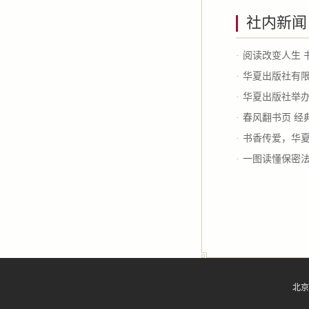
社内新闻
·
阅读改变人生 
·
华夏出版社有限
·
华夏出版社举办
·
春风翻书页 经
·
书香传爱，华夏
·
一图读懂保密
北京市