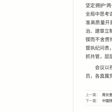
坚定拥护“
全局中思考
准高质量开
治、建章立
锲而不舍贯
督执纪问责
抓共管，层
会议以
员，各直属
上一篇：
周长
下一篇：
中国