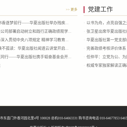
党建工作
>> 更多
书香逐梦前行——华夏出版社举办残疾...
·
以书为舟，点亮自强之光
公司部署启动树立和践行正确政绩观学...
·
张卫星出席华夏出版社树
深入贯彻中央八项规定 精神学习教育...
·
华夏出版社第一党支部
典不孤读：华夏出版社闻道云讲堂开启...
·
完善政绩考核评价体系 
同行——华夏出版社携手韬奋基金会开...
·
任仲平：立党为公、为
法
·
权威专家独家解读正确
东直门外香河园北里4号 100028 总机010-64663331 购书咨询电话 010-64677853 6465