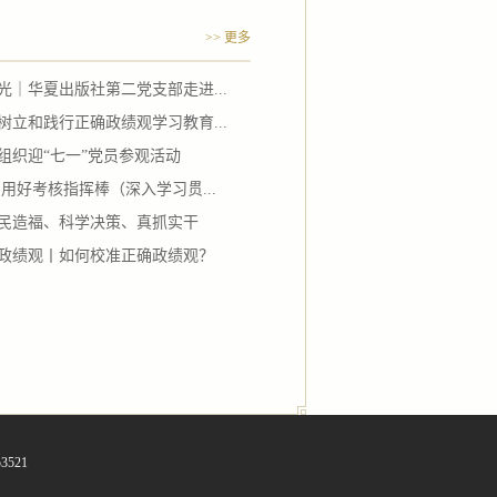
>> 更多
｜华夏出版社第二党支部走进...
立和践行正确政绩观学习教育...
组织迎“七一”党员参观活动
用好考核指挥棒（深入学习贯...
民造福、科学决策、真抓实干
政绩观丨如何校准正确政绩观？
3521