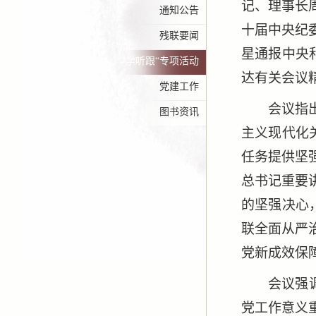
记、理事长
通知公告
十届中央纪
残联要闻
星通报中央
”学听跟“专项活动
达有关会议
党建工作
会议指
图书资讯
主义现代化
任务提供坚
总书记重要
的坚强决心
联全面从严
党新成效保
会议强
党工作意义