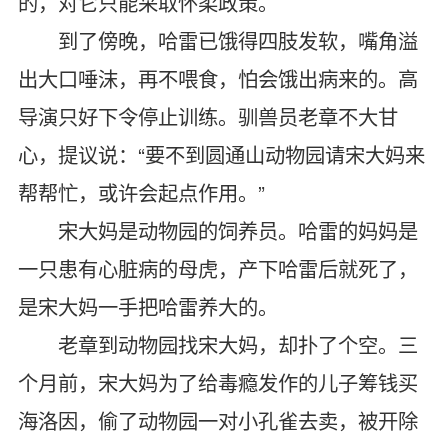
的，对它只能采取怀柔政策。
到了傍晚，哈雷已饿得四肢发软，嘴角溢
出大口唾沫，再不喂食，怕会饿出病来的。高
导演只好下令停止训练。驯兽员老章不大甘
心，提议说：“要不到圆通山动物园请宋大妈来
帮帮忙，或许会起点作用。”
宋大妈是动物园的饲养员。哈雷的妈妈是
一只患有心脏病的母虎，产下哈雷后就死了，
是宋大妈一手把哈雷养大的。
老章到动物园找宋大妈，却扑了个空。三
个月前，宋大妈为了给毒瘾发作的儿子筹钱买
海洛因，偷了动物园一对小孔雀去卖，被开除