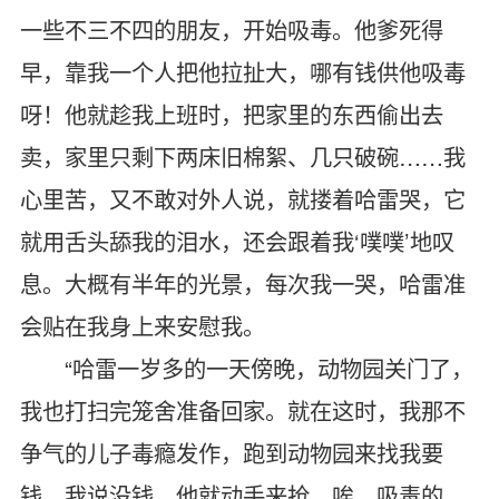
一些不三不四的朋友，开始吸毒。他爹死得
早，靠我一个人把他拉扯大，哪有钱供他吸毒
呀！他就趁我上班时，把家里的东西偷出去
卖，家里只剩下两床旧棉絮、几只破碗……我
心里苦，又不敢对外人说，就搂着哈雷哭，它
就用舌头舔我的泪水，还会跟着我‘噗噗’地叹
息。大概有半年的光景，每次我一哭，哈雷准
会贴在我身上来安慰我。
“哈雷一岁多的一天傍晚，动物园关门了，
我也打扫完笼舍准备回家。就在这时，我那不
争气的儿子毒瘾发作，跑到动物园来找我要
钱。我说没钱，他就动手来抢。唉，吸毒的