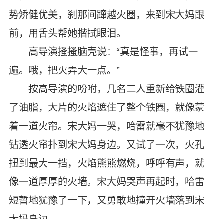
势矫健优美，刹那间蹿越火圈，来到宋大妈跟
前，用舌头帮她揩拭眼泪。
高导演搔搔脑壳说：“真是怪事，再试一
遍。哦，把火弄大一点。”
按高导演的吩咐，几名工人重新给铁圈灌
了油脂，大片的火焰遮住了整个铁圈，就像蒙
着一道火帘。宋大妈一哭，哈雷就毫不犹豫地
钻透火帘扑到宋大妈身边。又试了一次，火孔
扭到最大一挡，火焰熊熊燃烧，呼呼有声，就
像一道厚厚的火墙。宋大妈哭声再起时，哈雷
短暂地犹豫了一下，又勇敢地撞开火墙落到宋
大妈身边。