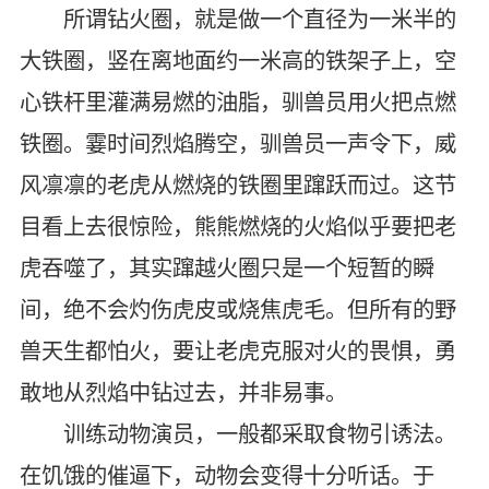
所谓钻火圈，就是做一个直径为一米半的
大铁圈，竖在离地面约一米高的铁架子上，空
心铁杆里灌满易燃的油脂，驯兽员用火把点燃
铁圈。霎时间烈焰腾空，驯兽员一声令下，威
风凛凛的老虎从燃烧的铁圈里蹿跃而过。这节
目看上去很惊险，熊熊燃烧的火焰似乎要把老
虎吞噬了，其实蹿越火圈只是一个短暂的瞬
间，绝不会灼伤虎皮或烧焦虎毛。但所有的野
兽天生都怕火，要让老虎克服对火的畏惧，勇
敢地从烈焰中钻过去，并非易事。
训练动物演员，一般都采取食物引诱法。
在饥饿的催逼下，动物会变得十分听话。于