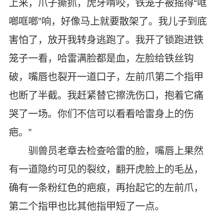
上来，爪子撕抓，虎牙啃咬，铁笼子被摇得“哐
啷哐啷”响，好像马上就要散架了。我儿子到底
害怕了，放开我转身逃跑了。我开了锁跑进铁
笼子一看，哈雷满脸都是血，左脸给铁丝钩
破，嘴唇也裂开一道口子，左前爪第二个指甲
也断了半截。我赶紧替它擦洗伤口，抱着它痛
哭了一场。你们不信可以看看哈雷身上的伤
疤。”
驯兽员老章去检查哈雷的脸，嘴唇上果然
有一道隐约可见的裂纹，翻开虎脸上的毛丛，
确有一条粉红色的疤痕，再抬起它的左前爪，
第二个指甲也比其他指甲短了一点。