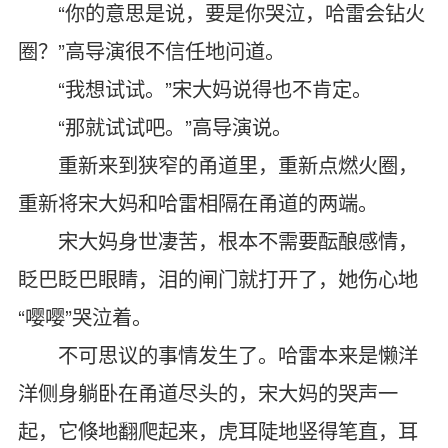
“你的意思是说，要是你哭泣，哈雷会钻火
圈？”高导演很不信任地问道。
“我想试试。”宋大妈说得也不肯定。
“那就试试吧。”高导演说。
重新来到狭窄的甬道里，重新点燃火圈，
重新将宋大妈和哈雷相隔在甬道的两端。
宋大妈身世凄苦，根本不需要酝酿感情，
眨巴眨巴眼睛，泪的闸门就打开了，她伤心地
“嘤嘤”哭泣着。
不可思议的事情发生了。哈雷本来是懒洋
洋侧身躺卧在甬道尽头的，宋大妈的哭声一
起，它倏地翻爬起来，虎耳陡地竖得笔直，耳