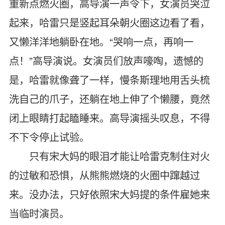
重新点燃火圈，高导演一声令下，女演员哭泣
起来，哈雷只是竖起耳朵朝火圈这边看了看，
又懒洋洋地躺卧在地。“哭响一点，再响一
点！”高导演说。女演员们放声嚎啕，遗憾的
是，哈雷就像聋了一样，慢条斯理地用舌头梳
洗自己的爪子，还躺在地上伸了个懒腰，竟然
闭上眼睛打起瞌睡来。高导演摇头叹息，不得
不下令停止试验。
只有宋大妈的眼泪才能让哈雷克制住对火
的过敏和恐惧，从熊熊燃烧的火圈中蹿越过
来。没办法，只好依照宋大妈提的条件雇她来
当临时演员。