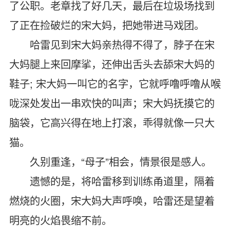
了公职。老章找了好几天，最后在垃圾场找到
了正在捡破烂的宋大妈，把她带进马戏团。
哈雷见到宋大妈亲热得不得了，脖子在宋
大妈腿上来回摩挲，还伸出舌头去舔宋大妈的
鞋子; 宋大妈一叫它的名字，它就呼噜呼噜从喉
咙深处发出一串欢快的叫声；宋大妈抚摸它的
脑袋，它高兴得在地上打滚，乖得就像一只大
猫。
久别重逢，“母子”相会，情景很是感人。
遗憾的是，将哈雷移到训练甬道里，隔着
燃烧的火圈，宋大妈大声呼唤，哈雷还是望着
明亮的火焰畏缩不前。