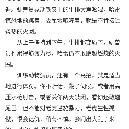
退。驯兽员晃动铁叉上的牛排大声吆喝，哈雷
惊恐地颠跳着，委屈地咆哮着，就是不肯接近
炙热的火圈。
从上午僵持到下午，牛排都变质了，驯兽
员也累得筋疲力尽，哈雷仍不敢蹿越燃烧的火
圈。
训练动物演员，还有一个高招，就是适当
地进行体罚。你不听话，鞭子伺候，或者用高
压水枪射击，或者关你两天禁闭，看你还敢翘
尾巴！但不能对老虎滥施暴力，老虎生性孤
傲，很会记仇，稍有不慎，会闹出大乱子来