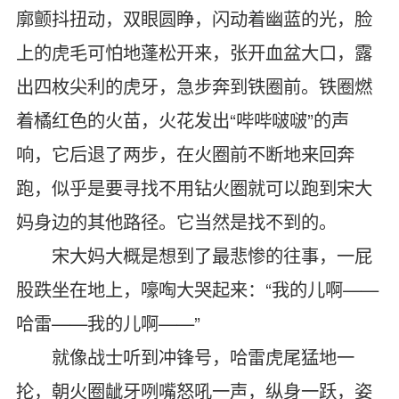
廓颤抖扭动，双眼圆睁，闪动着幽蓝的光，脸
上的虎毛可怕地蓬松开来，张开血盆大口，露
出四枚尖利的虎牙，急步奔到铁圈前。铁圈燃
着橘红色的火苗，火花发出“哔哔啵啵”的声
响，它后退了两步，在火圈前不断地来回奔
跑，似乎是要寻找不用钻火圈就可以跑到宋大
妈身边的其他路径。它当然是找不到的。
宋大妈大概是想到了最悲惨的往事，一屁
股跌坐在地上，嚎啕大哭起来：“我的儿啊——
哈雷——我的儿啊——”
就像战士听到冲锋号，哈雷虎尾猛地一
抡，朝火圈龇牙咧嘴怒吼一声，纵身一跃，姿