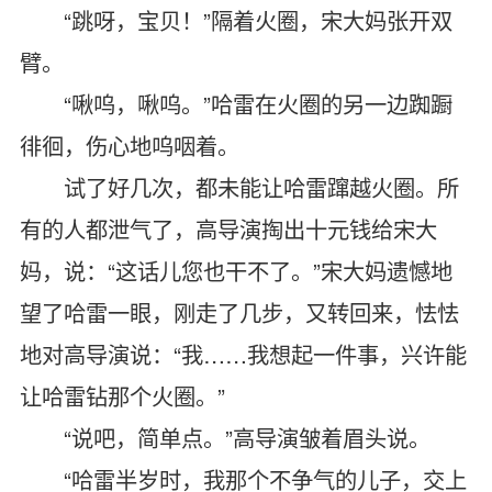
“跳呀，宝贝！”隔着火圈，宋大妈张开双
臂。
“啾呜，啾呜。”哈雷在火圈的另一边踟蹰
徘徊，伤心地呜咽着。
试了好几次，都未能让哈雷蹿越火圈。所
有的人都泄气了，高导演掏出十元钱给宋大
妈，说：“这话儿您也干不了。”宋大妈遗憾地
望了哈雷一眼，刚走了几步，又转回来，怯怯
地对高导演说：“我……我想起一件事，兴许能
让哈雷钻那个火圈。”
“说吧，简单点。”高导演皱着眉头说。
“哈雷半岁时，我那个不争气的儿子，交上