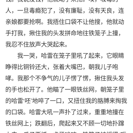
人，一旦毒瘾犯了，没有廉耻，没有天良，连
亲娘都要抢啊。我捂住口袋不让他搜，他就动
手打我，揪住我的头发拼命地往铁笼子上撞，
我忍不住放声大哭起来。
我一哭，哈雷在笼子里吼了起来，它眼睛
睁得比铜铃还大，张着大嘴巴，朝我儿子咆
哮。我那个不争气的儿子愣了愣，揪住我头发
的手也松开了。他瞄了一眼铁丝网，朝笼子里
的哈雷‘呸’地啐了一口，又扭住我的胳膊来掏我
的口袋。哈雷大吼一声扑了过来，重重地撞在
铁丝网上；跌翻后，爬起来又不顾一切地扑蹿