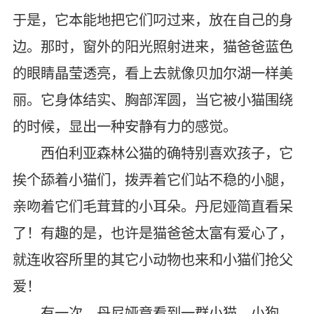
于是，它本能地把它们叼过来，放在自己的身
边。那时，窗外的阳光照射进来，猫爸爸蓝色
的眼睛晶莹透亮，看上去就像贝加尔湖一样美
丽。它身体结实、胸部浑圆，当它被小猫围绕
的时候，显出一种安静有力的感觉。
西伯利亚森林公猫的确特别喜欢孩子，它
挨个舔着小猫们，拨弄着它们站不稳的小腿，
亲吻着它们毛茸茸的小耳朵。丹尼娅简直看呆
了！有趣的是，也许是猫爸爸太富有爱心了，
就连收容所里的其它小动物也来和小猫们抢父
爱！
有一次，丹尼娅竟看到一群小猫、小狗、