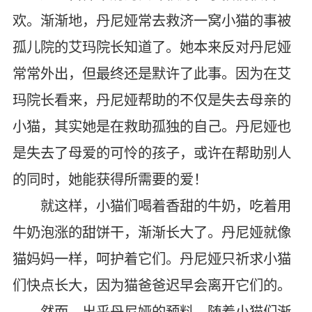
欢。渐渐地，丹尼娅常去救济一窝小猫的事被
孤儿院的艾玛院长知道了。她本来反对丹尼娅
常常外出，但最终还是默许了此事。因为在艾
玛院长看来，丹尼娅帮助的不仅是失去母亲的
小猫，其实她是在救助孤独的自己。丹尼娅也
是失去了母爱的可怜的孩子，或许在帮助别人
的同时，她能获得所需要的爱！
就这样，小猫们喝着香甜的牛奶，吃着用
牛奶泡涨的甜饼干，渐渐长大了。丹尼娅就像
猫妈妈一样，呵护着它们。丹尼娅只祈求小猫
们快点长大，因为猫爸爸迟早会离开它们的。
然而，出乎丹尼娅的预料，随着小猫们渐