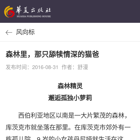
风向标
森林里，那只舔犊情深的猫爸
发布时间：2016-08-31 作者：舒漫
森林精灵
邂逅孤独小萝莉
西伯利亚地区以南是一大片繁茂的森林，
库茨克市就坐落在那里。在库茨克市郊外有一
栋孤儿院，9 岁的小女孩丹尼娅就生活在这