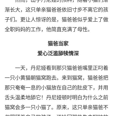
渐长大，这只单亲猫爸爸依旧寸步不离它的孩
子们。更让人惊讶的是，猫爸爸似乎爱上了做
全职妈妈的工作，他简直充满了母性。
猫爸当家
爱心泛滥舔犊情深
一天，丹尼娅看到那只猫爸爸嘴里正叼着
一只小黄猫朝猫窝跑去。来到猫窝，猫爸爸把
那只奄奄一息的小猫放在自己的肚皮下，并用
舌头温柔地舔它！丹尼娅顿时明白为什么之前
猫窝会多一只小猫了。原来，这只单亲猫爸不