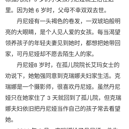
里。因为她 6 岁时，父母不幸双双去世。
丹尼娅有一头褐色的卷发，一双琥珀般明
亮的大眼睛，是个人见人爱的女孩。每当渴望
领养孩子的年轻夫妻见到她时，都想把她带回
家，可丹尼娅却不愿去陌生人的家。
丹尼娅8 岁时，在孤儿院院长艾玛女士的
劝说下，她勉强同意到克瑞娜夫妇家生活。克
瑞娜是一个摄影师，很喜欢丹尼娅。虽然丹尼
娅只在她家住了 3 天就回到了孤儿院，但克瑞
娜夫妇依旧把丹尼娅当作自己的孩子常去看望
她。