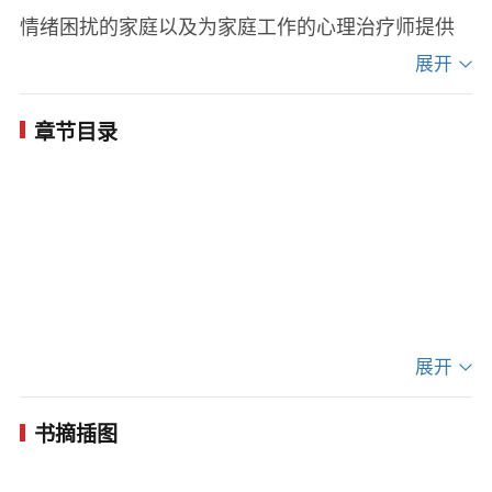
情绪困扰的家庭以及为家庭工作的心理治疗师提供
了切实可行的方法，从而帮助和引导家庭走出困
展开
境。
章节目录
本书用简单明了的语言阐释了复杂的主题，行文风
格温暖而真诚，可读性极强。所有关心孩子成长的
家长和心理治疗师都能从阅读本书中获得宝贵的启
迪。
展开
书摘插图