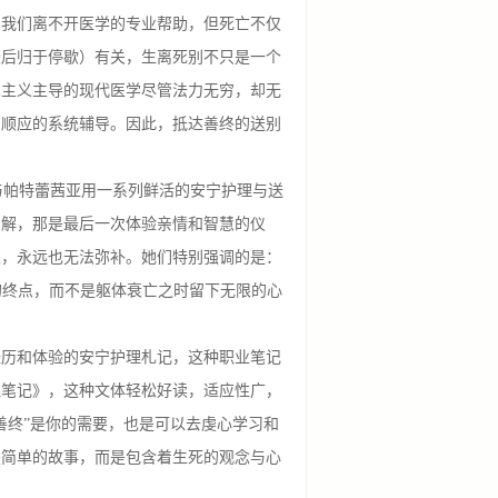
，我们离不开医学的专业帮助，但死亡不仅
最后归于停歇）有关，生离死别不只是一个
术主义主导的现代医学尽管法力无穷，却无
与顺应的系统辅导。因此，抵达善终的送别
。
帕特蕾茜亚用一系列鲜活的安宁护理与送
和解，那是最后一次体验亲情和智慧的仪
及，永远也无法弥补。她们特别强调的是：
的终点，而不是躯体衰亡之时留下无限的心
经历和体验的安宁护理札记，这种职业笔记
理笔记》，这种文体轻松好读，适应性广，
善终”是你的需要，也是可以去虔心学习和
是简单的故事，而是包含着生死的观念与心