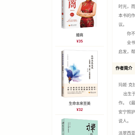
时光，
本书的作
议。
你不需
婚商
¥35
全书既
启发，
作者简介
玛姬·克拉兰
出生于
作。《
生命本来至美
¥32
安宁照
说人。
派翠西亚·克莉