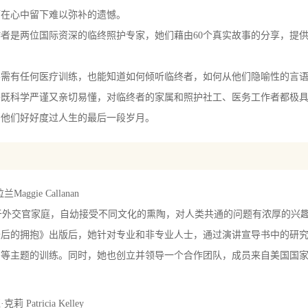
而在心中留下难以弥补的遗憾。
者是两位国际资深的临终照护专家，她们藉由60个真实故事的分享，提
有任何医疗训练，也能知道如何倾听临终者，如何从他们隐喻性的言语
科学严谨又亲切易懂，对临终者的家属和照护社工、医务工作者都极具
帮他们好好度过人生的最后一段岁月。
Maggie Callanan
外交官家庭，自幼接受不同文化的熏陶，对人类共通的问题有浓厚的兴趣。
最后的拥抱》出版后，她针对专业和非专业人士，通过演讲宣导书中的研
护等主题的训练。同时，她也创立并领导一个合作团队，成员来自美国国
 Patricia Kelley