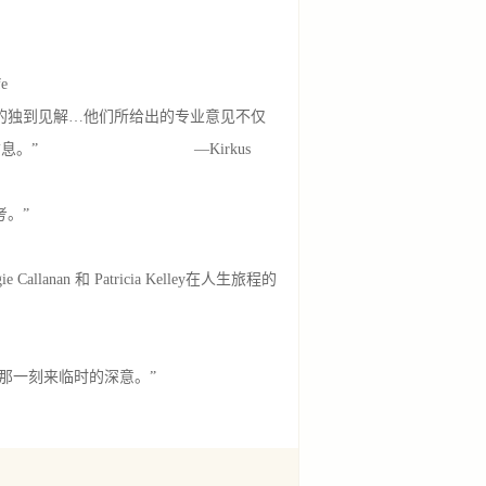
fe
的独到见解…他们所给出的专业意见不仅
临终者信息。” —Kirkus
。”
nan 和 Patricia Kelley在人生旅程的
敬畏和那一刻来临时的深意。”