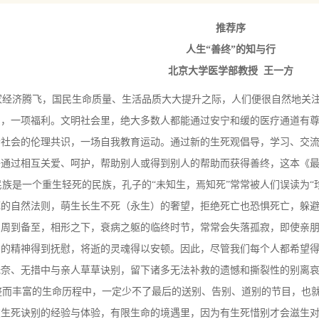
推荐序
人生“善终”的知与行
北京大学医学部教授 王一方
经济腾飞，国民生命质量、生活品质大大提升之际，人们便很自然地关注
利，一项福利。文明社会里，绝大多数人都能通过安宁和缓的医疗通道有
个社会的伦理共识，一场自我教育运动。通过新的生死观倡导，学习、交
通过相互关爱、呵护，帮助别人或得到别人的帮助而获得善终，这本《最
是一个重生轻死的民族，孔子的“未知生，焉知死”常常被人们误读为“
死的自然法则，萌生长生不死（永生）的奢望，拒绝死亡也恐惧死亡，躲
，周到备至，相形之下，衰病之躯的临终时节，常常会失落孤寂，即使亲
伤的精神得到抚慰，将逝的灵魂得以安顿。因此，尽管我们每个人都希望
无奈、无措中与亲人草草诀别，留下诸多无法补救的遗憾和撕裂性的别离
而丰富的生命历程中，一定少不了最后的送别、告别、道别的节目，也就
友生死诀别的经验与体验，有限生命的境遇里，因为有生死惜别才会滋生