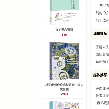
自19
线的的
乌干达
禅的养心智慧
编辑推荐
¥46
了解人
国际著名
藉由60
媒体推荐
桃莉老师疗愈成长系列：猫头
美国亚
鹰男孩
¥29.8
读者评
“我妈妈