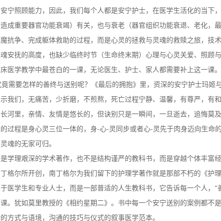
的安宁照顾能力，因此，我们每个人都是安宁护士，在医学生活化的当下
（造成重要器官功能衰竭）有关，也与衰老（器官组织功能衰退、老化，
病魔抗争、完成躯体救助的过程，而是心灵的拯救与灵魂的救赎之旅，技
灵魂安抚的高度，也缺少临终时节（生命终末期）心理与心灵关爱、照顾
临床医学教学中最苍白的一课，无论医生、护士、家人都需要补上这一课
竟需要怎样的善终与送别呢？《最后的拥抱》里，资深的安宁护士玛姬与
昭示我们，无痛苦，少折磨，不煎熬，死亡过程宁静、温馨，有尊严，有
命长河里，亲情、友情是悠长的，但诀别只是一瞬间，一旦逝去，追悔莫
的过程是身心灵三位一体的，身-心-灵同步或者心-灵先于肉身迈向生命
，灵魂的无家可归。
不是学理艰深的学术著作，也不是结构谨严的教科书，而是穿越个体丰富
南丁格尔所开创，南丁格尔为我们留下的护理学著作就是那部不朽的《护
于医学生和专业人士，而是一部普适的人生教科书，它告诉每一个人，“
日课。犹如莫里教授的《相约星期二》。书中每一个安宁送别的案例都不
话的方式与语境，沟通的技巧与仪式的叙事医学范本。