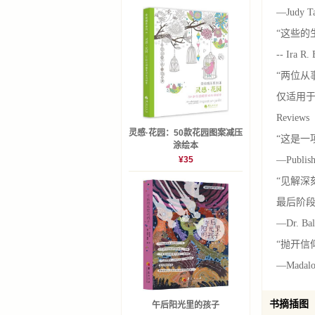
—Judy Ta
“这些的
-- Ira R.
“两位
仅适用
Reviews
灵感·花园：50款花园图案减压
“这是一
涂绘本
¥35
—Publish
“见解深刻
最后阶
—Dr. Balf
“抛开信
—Madalon
书摘插图
午后阳光里的孩子