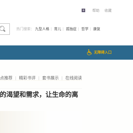
帮助
收藏
热门搜索：
九型人格
育儿
孤独症
哲学
康复
无障碍入口
点推荐
|
精彩书评
|
套书展示
|
在线阅读
的渴望和需求，让生命的离