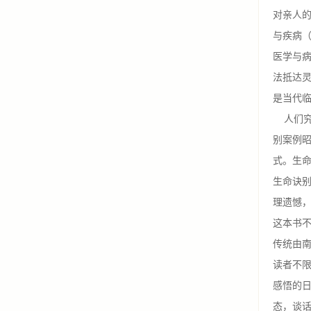
对亲人
与疾病
医学与
法抵达
是当代
人们究
别案例
式。生
生命诀别
理遗憾
这本书
传统由
读者不限
感悟的
态，谈