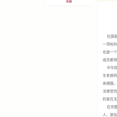
¥38
在国家
一项权
也是一
成员都将
中华民族
生老病
亲拥簇
法使受
的是在
在完整
人、朋