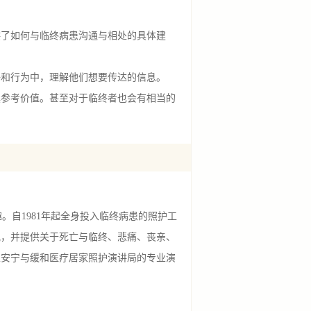
供了如何与临终病患沟通与相处的具体建
和行为中，理解他们想要传达的信息。
参考价值。甚至对于临终者也会有相当的
自1981年起全身投入临终病患的照护工
究，并提供关于死亡与临终、悲痛、丧亲、
家安宁与缓和医疗居家照护演讲局的专业演