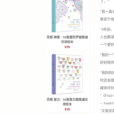
了。”
“我一
够安宁地
“4年前
人也都
灵感·禅意：50款曼陀罗图案减
压涂绘本
一个更好
¥35
“我的
好好陪伴
“我妈
时还会
媒体评
“《Fin
灵感·复古：50款复古图案减压
-- Sando
涂绘本
¥35
“文笔优