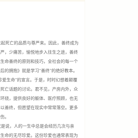
起死亡的品质与尊严来。因此，善终成为
尊严，少痛苦，愉悦地步入往生之途，善终
流生命善终的原则和技巧，全社会的每一个
后的拥抱》就是学习“善终”的绝好教本。
珍爱生命”的宣言。于是，时时幻想着颠覆
避死亡话题的讨论。君不见，产房内外，众
朋环绕，提供良好的躯体、医疗照顾，也无
得以善终，但愿望在现实中常常落空。更多
哀伤。
是说，人的一生中总是会经历几次与亲
对生命的无尽珍爱。这份珍爱也通常表现为