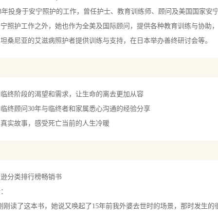
78年投身于安宁照护的工作，曾任护士、教育训练师、顾问及美国国家安
安宁照护工作之外，她也作为全美及国际顾问，提供各种教育训练与协助
和坦桑尼亚的艾滋病照护者提供训练与支持，在日本举办善终研讨会等。
生临终阶段的渴望和需求，让生命的离去更加从容
临终顾问30年与临终者和家属悉心沟通的经验分享
个真实故事，感受死亡当前的人生冷暖
马逊分类排行榜畅销书
论：
刚刚读了这本书，她说又唤起了15年前我外婆去世时的场景，那时发生