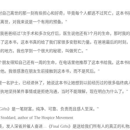
直对自己离世的那一刻有些担心和好奇，毕竟每个人都逃不过死亡，这本书
离世，对我来说是一个有用的预备。”
，我爸爸经过7次手术和多次化疗后，医生说他还有3个月的生命，那时我
读了这本书，这本书真的给了我们家很多安慰和力量。在爸爸最后的时刻
的地方。我也学到一个很大的秘密，叫做死亡。”
一个朋友得知自己还有一周的生命，在电话里他推荐了这本书给我。这本书
他。我很感激在朋友生前接触到这本书，而不是死后。”
妈是一名护士，已经退休了，她说这本书让她想到以前经历过的很多临终病
固执地坚持某件事情或是拒绝沟通，当时不能理解，现在明白为什么了。”
价
al Gifts》是一笔财富，纯净、可靠、负责而且感人至深。”
l Stoddard, author of The Hospice Movement
美，发人深省并催人奋进…《Final Gifts》是送给我们所有人的真正的礼物