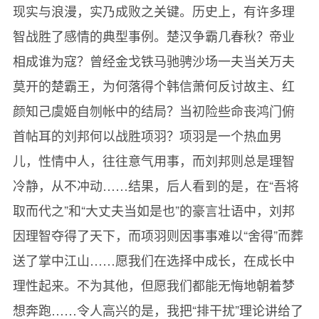
现实与浪漫，实乃成败之关键。历史上，有许多理
28.老师，再见！ 孩子们，再见！
智战胜了感情的典型事例。楚汉争霸几春秋？帝业
感谢生活（后记）
相成谁为寇？曾经金戈铁马驰骋沙场一夫当关万夫
莫开的楚霸王，为何落得个韩信萧何反讨故主、红
颜知己虞姬自刎帐中的结局？当初险些命丧鸿门俯
首帖耳的刘邦何以战胜项羽？项羽是一个热血男
儿，性情中人，往往意气用事，而刘邦则总是理智
冷静，从不冲动……结果，后人看到的是，在“吾将
取而代之”和“大丈夫当如是也”的豪言壮语中，刘邦
因理智夺得了天下，而项羽则因事事难以“舍得”而葬
送了掌中江山……愿我们在选择中成长，在成长中
理性起来。不为其他，但愿我们都能无悔地朝着梦
想奔跑……令人高兴的是，我把“排干扰”理论讲给了