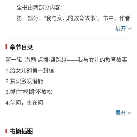
全书由两部分内容：
第一部分：“我与女儿的教育故事”。书中，作者
着重对女儿在初高中时期学习目标、学习方法、及
展开
学习当中遇到各种困难时如何进行引导和点拨的过
章节目录
程进行了回顾，希望更多的中学生也像女儿一样“做
第一辑 激励·点拨·谋跨越——我与女儿的教育故事
一只目标明确的小船”“有计划地高效率做事”、“如何
1.给女儿的第一封信
排除学习和成长中的各种‘干扰’”、“学好副科、消灭
2.赏识激发潜能
偏科”“以照镜子的方法找出学习中的模糊区域从而查
3.抓住“模糊”不放松
漏补缺”，从而“让成绩和友谊与理想共舞”……
4.学问，重在问
从故事的细节中我们可以看出，是作者在教育
5.提前量
展开
方式和方法运用上的“用心”和“有心”，成就了女儿的
6.排干扰的策略
出类拔萃：中招时考入本地最好的重点高中；高考
书摘插图
7.照镜效应
前提前半年被保送至国家重点大学、大学毕业即考