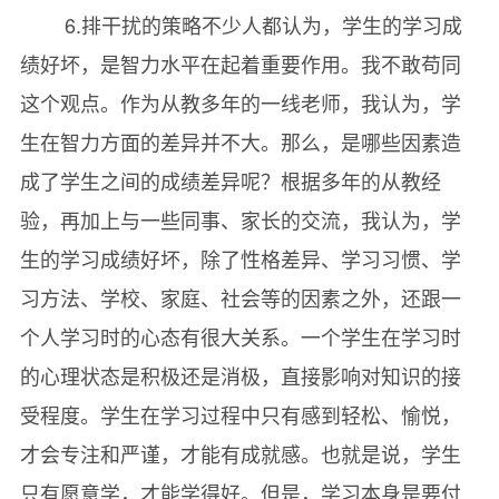
6.排干扰的策略不少人都认为，学生的学习成
8.错题本是个宝贝
入*新闻单位。
绩好坏，是智力水平在起着重要作用。我不敢苟同
9.孩子“没有”逆反期
这个观点。作为从教多年的一线老师，我认为，学
10.学习，只有现在进行时
生在智力方面的差异并不大。那么，是哪些因素造
11.学习没有重、难点
成了学生之间的成绩差异呢？根据多年的从教经
12.怎样学好所谓的副科？
验，再加上与一些同事、家长的交流，我认为，学
13.在校参加活动多，好不好？
生的学习成绩好坏，除了性格差异、学习习惯、学
14.换老师的风波
习方法、学校、家庭、社会等的因素之外，还跟一
15.有计划做事效率高
个人学习时的心态有很大关系。一个学生在学习时
16.心甘情愿受这份“罪”
的心理状态是积极还是消极，直接影响对知识的接
17.爸爸的批评
受程度。学生在学习过程中只有感到轻松、愉悦，
18.父母“错误”导致“问题孩子”
才会专注和严谨，才能有成就感。也就是说，学生
19.做一只目标明确的小船
只有愿意学，才能学得好。但是，学习本身是要付
20.火车上的圣诞节