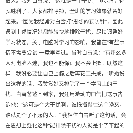
很大。我对白雪说：“这就是一个干扰，排除掉，你
2.孩子是家长的一面镜子
就胜利了。大家都排除掉，全班的学习效果就会好
3.孩子写作业，陪与不陪有说法
起来。”因为我经常对白雪打“思想的预防针”，因此
4.作文，从写拼音日记开始
遇到上述情况她都能较快地排除于扰，尽快调整好
5.怎样面对孩子说谎的“天性”
学习状态。关于电脑对学习的影响，我曾在“有些事
6.转学对孩子有影响吗？
情不需要尝试”一章里写过。当时白雪说：“有那么多
7.让孩子有尊严地改正错误
人对电脑入迷，我也不能保证我不会上瘾。既然这
8.发现家里的钱少了，家长怎么办？
样，我没必要让自己上瘾之后再花工夫戒。”听她说
9.孩子的座位，大人的痛
出这样的话，我赞赏她又排除了一个学习上的干
10.男生当“孕妇”的奇特体验
扰。白雪爸爸回到家，我还用激动的口气把这事告
11.平凡中的感动
诉他：“这可是个大干扰啊，谁抵挡得住这个诱惑，
12.爱的包裹单
谁就是个了不起的人。” 我相信白雪听了这句话，会
13.读一本好书，就如同和一个高尚的人谈话
在思想上强化这种“能排除干扰的人就是个了不起的
14.如何让孩子与书交朋友