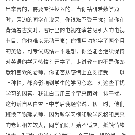
出辛苦的，需要专注投入的。当你钻研着数学题
21.孩子成长的每个拐点
时，旁边的同学在说笑，你很难不受干扰；当你在
22.帮孩子度过成长阶段的适应期
背诵着古文时，客厅里的电视在演着吸引人的电视
23.“伟大”的学生
节目，你也难以无动于衷；你很用功地学了两个月
24.友谊与成绩齐飞
的英语，可考试成绩并不理想，你还能否继续保持
25.每一次批评都是一种提高
对英语的学习热情？开学了，走进教室的不是你熟
26.有些事情不需要尝试
悉和喜欢的老师，你能否从感情上立刻接受……以
27.你是谁的追星族
上种种，都会影响到学生的学习心态。对这些干扰
28.不在生活上攀比
学习的因素，我让白雪用三个字来面对：排干扰。
29.早恋：黑板上的关键词
这句话自从白雪上中学后我经常说。初三时，他们
30.《爱与成长》述说成长故事
班换了物理老师，因为教学习惯和教学风格和原来
第二辑 哺育·互动·共成长——我与学生的教育故事
的老师相差较大，同学们刚开始不适应，抵触情绪
1.和学生一起成长的幸福