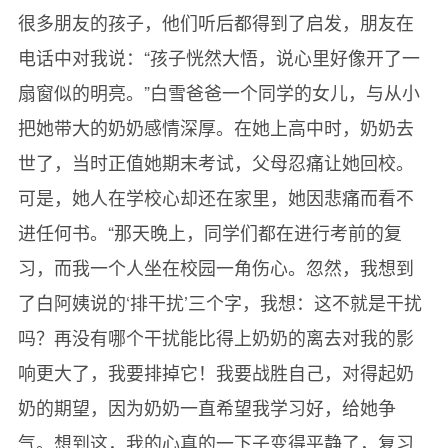
很多朋友的孩子，他们听后都得到了启发，朋友在
电话中对我说：“孩子恍然大悟，说心里好像开了一
扇窗似的明亮。”白雪爸爸一个同学的女儿，与从小
把她带大的奶奶感情深厚。在她上高中时，奶奶去
世了，当时正值她期末考试，父母忍痛让她回校。
可是，她人在学校心却还在家里，她因悲痛而看不
进任何书。“那天晚上，同学们都在进行考前的复
习，而我一个人坐在校园一角伤心。忽然，我想到
了白阿姨说的‘排干扰’三个字，我想：这不就是干扰
吗？再没有哪个干扰能比得上奶奶的离去对我的影
响更大了，我要排掉它！我要战胜自己，对得起奶
奶的期望，因为奶奶一直希望我学习好，给她争
气。想到这，我的心真的一下子变得平静了，复习