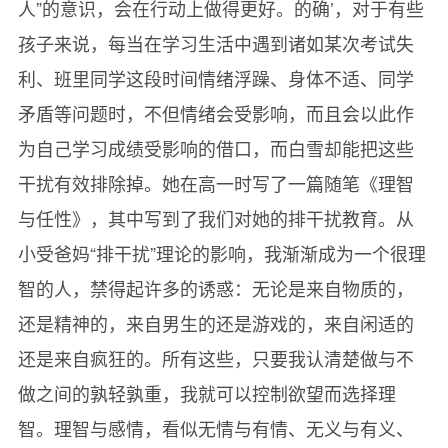
人”的意识，会在行动上做得更好。的确’，对于有些
15.读出《论语》中的智慧
孩子来说，每当在学习生活中遇到诸如某次考试失
16.能力，在活动中振翅高翔
利、班里同学这段时间情绪浮躁、身体不适、同学
17.我特懊悔，为什么没有举手呢？
矛盾等问题时，不但情绪会受影响，而且会以此作
18.与孩子互换角色
为自己学习成绩受影响的借口，而白雪却能把这些
19.让更多的孩子超越自我
干扰有效排除掉。她在高一时写了一篇随笔《理智
20.特殊的作业——给妈妈讲课
与任性》，其中写到了我们对她的排干扰教育。从
21.打开学生的魔力盒
小受爸妈“排干扰”理论的影响，我渐渐成为一个很理
22.我们的报纸诞生了！
智的人，禁得起许多的诱惑：无论是来自物质的，
23.奇观，街头叫卖的报童
还是精神的，来自男生的还是游戏的，来自闲适的
24.阳光少年成了小作家
还是来自疯狂的。所有这些，只要我认清楚做与不
25.善“赶”的鸭子易“上架”
做之间的孰轻孰重，我就可以控制欲望而选择理
26.博客圈和圈子以外
智。理智与感情，看似无情与有情、无义与有义、
27.最浪漫的教师节