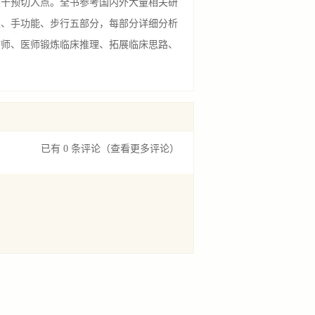
干预切入点。全书参考国内外大量相关研
取、手功能、步行五部分，每部分详细分析
疗师、医师锻炼临床推理、拓展临床思路、
已有 0 条评论
（查看更多评论）