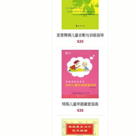
发育障碍儿童诊断与训练指导
¥20
特殊儿童早期康复指南
¥26