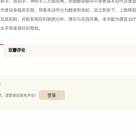
学、运动学、神经学三方面视角，全面解读脑卒中患者基本动作及康复
合作者自身临床实践，将基本动作分为翻身和坐起、站立和坐下、上肢够
碍及其机制，并配有相应的病例分析，理论与实践并重。本书能为康复治
术水平带来很好的帮助。
豆瓣评论
论
登录
录，请登录后发布评论！