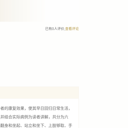
已有0人评价,
查看评论
者的康复效果，使其早日回归日常生活，
，并结合实际病例为读者讲解，共分为六
为翻身和坐起、站立和坐下、上肢够取、手