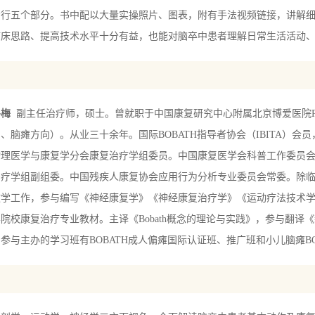
步行五个部分。书中配以大量实操照片、图表，附有手法视频链接，讲解
临床思路、提高技术水平十分有益，也能对脑卒中患者理解日常生活活动
梅
副主任治疗师，硕士。曾就职于中国康复研究中心附属北京博爱医院P
、脑瘫方向）。从业三十余年。国际BOBATH指导者协会（IBITA）会员
物理医学与康复学分会康复治疗学组委员。中国康复医学会科普工作委员
治疗学组副组委。中国残疾人康复协会应用行为分析专业委员会常委。除
教学工作，参与编写《神经康复学》《神经康复治疗学》《运动疗法技术
院校康复治疗专业教材。主译《Bobath概念的理论与实践》，参与翻译《新
参与主办的学习班有BOBATH成人偏瘫国际认证班、推广班和小儿脑瘫BO