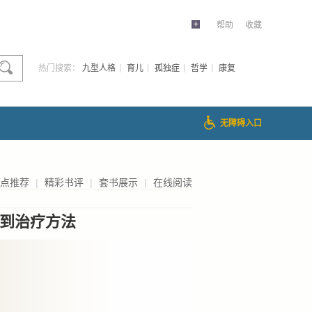
帮助
收藏
热门搜索：
九型人格
育儿
孤独症
哲学
康复
无障碍入口
点推荐
|
精彩书评
|
套书展示
|
在线阅读
到治疗方法