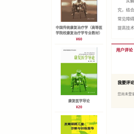
从解剖
究，结
常见障
中国传统康复治疗学（高等医
提高技
学院校康复治疗学专业教材）
¥60
用户评论
我要评
您尚未登
康复医学导论
¥20