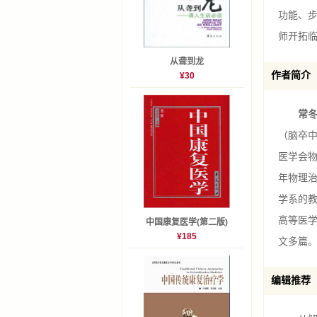
功能、
师开拓
从聋到龙
作者简介
¥30
常冬
（脑卒中
医学会
年物理
学系的
高等医学
中国康复医学(第二版)
¥185
文多篇。
编辑推荐