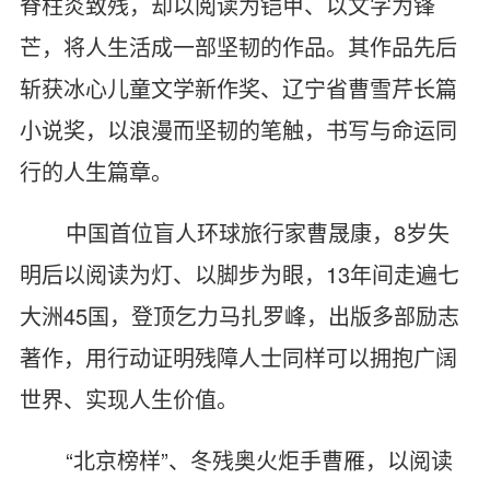
脊柱炎致残，却以阅读为铠甲、以文字为锋
芒，将人生活成一部坚韧的作品。其作品先后
斩获冰心儿童文学新作奖、辽宁省曹雪芹长篇
小说奖，以浪漫而坚韧的笔触，书写与命运同
行的人生篇章。
中国首位盲人环球旅行家曹晟康，8岁失
明后以阅读为灯、以脚步为眼，13年间走遍七
大洲45国，登顶乞力马扎罗峰，出版多部励志
著作，用行动证明残障人士同样可以拥抱广阔
世界、实现人生价值。
“北京榜样”、冬残奥火炬手曹雁，以阅读