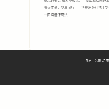
·
春风翻书页 经典不孤读：华夏出版社闻道云讲
·
书香传爱，华夏同行——华夏出版社携手韬奋
·
一图读懂保密法
北京市东直门外香河园北里