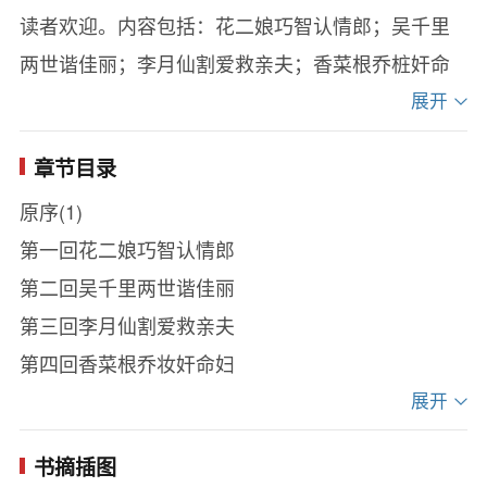
读者欢迎。内容包括：花二娘巧智认情郎；吴千里
两世谐佳丽；李月仙割爱救亲夫；香菜根乔桩奸命
妇；日宜园九月牡丹开等。
展开
章节目录
原序(1)
第一回花二娘巧智认情郎
第二回吴千里两世谐佳丽
第三回李月仙割爱救亲夫
第四回香菜根乔妆奸命妇
第五回日宜园九月牡丹开
展开
第六回伴花楼一时痴笑耍
书摘插图
第七回陈之美巧计骗多娇