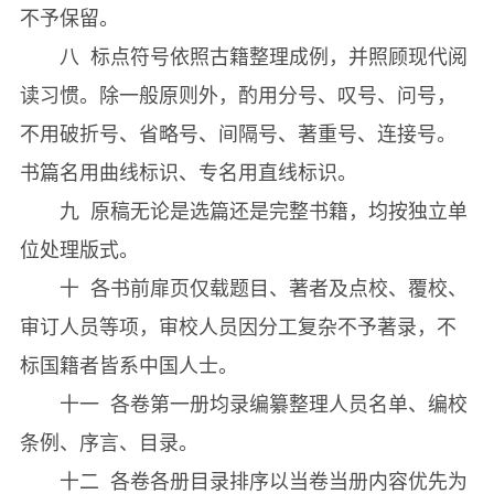
不予保留。
寒井大學講義◇芹窩集◎金憙（二一一）
八 标点符号依照古籍整理成例，并照顾现代阅
大學義◇閒窩集◎李時逸（二四一）
读习惯。除一般原则外，酌用分号、叹号、问号，
大學問疑◇湛軒書◎洪大容（二四五）
不用破折号、省略号、间隔号、著重号、连接号。
大學經義◇蘿山集◎趙有善（二四九）
书篇名用曲线标识、专名用直线标识。
大學經義問對◇歸樂窩集◎柳匡天（二五五）
九 原稿无论是选篇还是完整书籍，均按独立单
大學劄略◇近齋集◎朴胤源（二六一）
位处理版式。
大學經義◇濯溪集◎金相進（二六七）
十 各书前扉页仅载题目、著者及点校、覆校、
大學辨答補遺◇過齋遺稿◎金正默（二七九）
审订人员等项，审校人员因分工复杂不予著录，不
《韓國經學資料集成大學第五册》
标国籍者皆系中国人士。
大學經義◇可庵遺稿續集◎金龜柱（三〇五）
十一 各卷第一册均录编纂整理人员名单、编校
大學劄録◇經書劄録◎金龜柱（三五五）
条例、序言、目录。
大學或問劄録◇經書劄録◎金龜柱（三九七）
十二 各卷各册目录排序以当卷当册内容优先为
大學條對◇龜巖集◎李元培（四一三）