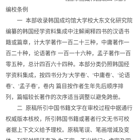
《国际儒藏》的编纂。
编校条例
大學圖◇退溪集◎李滉（三二一）
一 本部收录韩国成均馆大学校大东文化研究院
大學質疑◇四書質疑◎李德弘（三二七）
编纂的韩国经学资料集成中注解阐释四书的汉语书
大學童子問答◎曹好益（三三五）
籍或篇章，计大学著作一百二十三种，中庸著作一
大學劄録◇石灘集◎李慎儀（三五五）
百二十种，论语著作 一百一十六种，孟子著作一百
大學講語◇月沙集◎李廷龜（三六七）
零五种，总计四百六十四种。本部分类仍照韩国经
大學困得後説◇浦渚集◎趙翼（三九三）
学资料集成，按四书分为‘大学卷’、‘中庸卷’、‘论语
論大學格致章◇艮湖集◎崔攸之（三九九）
卷’、‘孟子卷’，卷内 篇目按作者生年先后顺序排
講大學衍義◇炭翁集◎權諰（四〇七）
列，篇幅较长著作的次序适当调整以避免跨册。
大學答問◇四書答問◎李惟泰（四一三）
二 原稿所引中国书籍文字在审校过程中据通行
《韓國經學資料集成大學第三册》
权威版本核校，所引韩国书籍或著者行文无书可校
大學讀書記◇白湖全書◎尹（四七七）
者据上下文义给予理校。原稿笔误、笔画增減及变
大學輯要◇鬧隱集◎高汝興（五〇五）