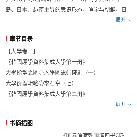
岛、日本、越南主导的意识形态，儒学与朝鲜、日
本、越南传统文化相融合，形成了适合其国家特色
展开
和需要的儒学，韩国、日本、越南并涌现了大批儒
章节目录
学大师，形成众多学派，大大丰富了儒学。这些学
【大學卷一】
人都有大量的著作存世，而都未经标点整理，而且
《韓國經學資料集成大學第一册》
海外儒学文献分散在各地，查找困难，长期得不到
大學指掌之圖◇入學圖説◎權近（一）
应有的重视。海外各国儒学的研究也受制于此。因
大學衍義輯略◎李石亨（七）
此整理出版《国际儒藏》是刻不容缓的抢救性工
《韓國經學資料集成大學第二册》
作。孔子研究院汇聚全国国学研究力量，组织了中
大學三綱八目箴◎柳崇祖（二四五）
展开
国人民大学、河南大学、北京大学、清华大学、中
讀大學法◇松堂集◎朴英（二七一）
国社会科学院、中华书局等全国数十所大学和研究
书摘插图
大學章句補遺◎李彦迪（二九七）
机构的近200名学者、专家、教授通力合作，完成了
《国际儒藏韩国编四书部》
續大學或問◎李彦迪（三一三）