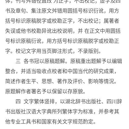
体，刊写舛错径直改 为正字，不出校记；虚字及四
大學思辨録◇思辨録◎朴世堂（五一七）
书及章句、集注原文舛错用圆括号标识衍讹，用方
大學問答◇南溪集◎朴世采（五四一）
括号标识原稿脱字或校勘正字，不出校记；属著者
大學正心章問答◇西坡集◎吴道一（五七三）
失误或他书校勘异讹出校说明，并 在正文中用圆括
大學答問◇厚齋集◎金幹（五七七）
号标识原稿衍讹，用方括号标识原稿脱字或校勘正
大學劄記◇厚齋集◎金幹（五九九）
字。校记文字用当页脚注形式，不录版别。
大學劄録◇滄溪集◎林泳（六五一）
三 各书冠以原稿题解。原稿重出题解予以编辑
【大學卷二】
整合，并适当吸收点校者和中国当代的研究成果，
《韓國經學資料集成大學第三册》
简述作者生平、思想、著作及评价、影响等情況。
大學五圖◇止谷遺稿◎李泰壽（一）
原题解作者署名予以保留以存原貌。
大學論◇息山集◎李萬敷（二三）
四 文字繁体竖排，以湖北辞书出版社、四川辞
大學就正録並圖◇屏谷集◎權榘（三一）
书出版社汉语大字典所列繁体字为标准，并参考其
大學劄疑◇斗室寤言◎李焕模（三七）
他专业工具书和国家有关文字规范酌定。
明德正心二章辨説◇正庵集◎李顯益（四三）