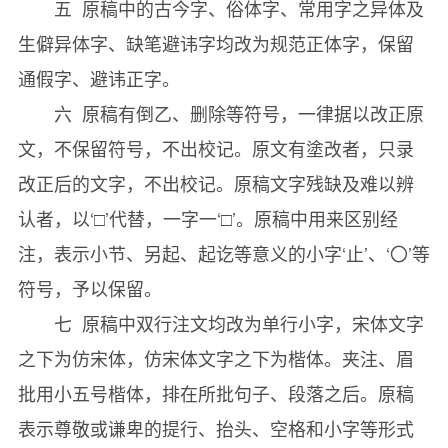
五 原稿中的古今字、俗体字、常用字之异体及
大學講義◇菊潭集◎周宰成（五一）
生僻异体字、缺笔避讳字均改为规范正体字，保留
《韓國經學資料集成大學第四册》
通假字、避讳正字。
大學疾書◇星湖疾書◎李瀷（五九）
六 原稿有倒乙、删除等符号，一律据以改正原
大學經義記聞録◇經義記聞録◎韓元震（九一）
文，不保留符号，不出校记。原文有塗改者，只录
大學劄録◇老村集◎林象德（一一九）
改正后的文字，不出校记。原稿文字残缺及难以辨
大學小注辨解◇棄棄齋集◎金尚埏（一二九）
认者，以‘□’代替，一字一‘□’。原稿中用来区别经
大學講説◇白水集◎楊應秀（一三三）
注，表示小节、另起、起讫等意义的小字‘止’、‘〇’等
大學玉溜講録◇櫟泉先生文集◎宋明欽（一四七）
符号，予以保留。
大學經義◇鹿門集◎任聖周（一五五）
七 原稿中双行注文均改为单行小字，宋体文字
大學劄疑◇庸齋集◎金謹行（一七一）
之下为仿宋体，仿宋体文字之下为楷体。夹注、眉
大學通理◇九龍齋集◎白鳳來（一七九）
批用小五号楷体，排在所批句子、段落之后。原稿
讀大學劄記◇可齋集◎權明佑（一九七）
表示尊敬或谦卑的提行、抬头、空格和小字等形式
大學講録◇最窩集◎金奎五（二〇五）