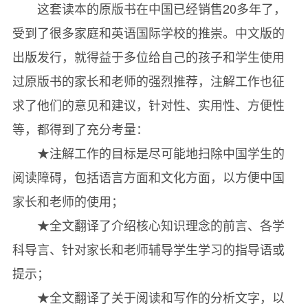
The North Star: A Fixed Point
这套读本的原版书在中国已经销售20多年了，
北极星：一个固定的点
受到了很多家庭和英语国际学校的推崇。中文版的
Expansion and Contraction
出版发行，就得益于多位给自己的孩子和学生使用
热胀冷缩
过原版书的家长和老师的强烈推荐，注解工作也征
The Greenhouse Effect
求了他们的意见和建议，针对性、实用性、方便性
温室效应
等，都得到了充分考量：
The Lymphatic System
★注解工作的目标是尽可能地扫除中国学生的
淋巴系统
阅读障碍，包括语言方面和文化方面，以方便中国
Bacterial and Viral Diseases
家长和老师的使用；
细菌性疾病和病毒性疾病
★全文翻译了介绍核心知识理念的前言、各学
The Immune System
科导言、针对家长和老师辅导学生学习的指导语或
免疫系统
提示；
Antibiotics
★全文翻译了关于阅读和写作的分析文字，以