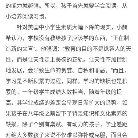
的能力就越强。所以，孩子首先就要学会阅读，从
巴赫
小培养阅读习惯。
Mozart
针对美国中小学生素质大幅下降的现实，小赫
莫扎特
希认为，学校没有教给孩子应该学的东西，“正在制
Beethoven
造新的文盲”。他强调：“教育的目的不是纵容人的天
贝多芬
性，而是让天性走上美德的正轨。让天性不加控制
Chopin
地发展，会导致生命的贪婪、自私和罪恶。”而且，
肖邦
学习是不断积累的过程，同样，学习的缺损也是积
Ⅴ. Mathematics
累的。一年级学生成绩大致相当，随着年级的提
数 学
高，其学业成绩的差距会呈现日渐扩大的趋势。如
Numbers and Number Sense
果孩子在八年级之前留下了背景知识和文化素养的
数和数感
缺损，除了个别有禀赋、有动力的孩子，学业差距
Greatest Common Factor
对绝大多数孩子来说不仅难以弥补或克服，而且会
最大公因数