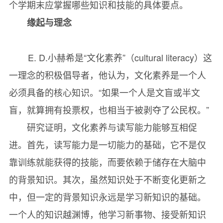
个学期末应掌握哪些知识和技能的具体要点。
The Renaissance
缘起与理念
文艺复兴时期的艺术
Baroque Art
E. D.小赫希是“文化素养”（cultural literacy）这
巴洛克艺术
一理念的积极倡导者，他认为，文化素养是一个人
Realism
必须具备的核心知识。“如果一个人是文盲或半文
现实主义绘画
盲，就算拥有投票权，也相当于被剥夺了公民权。”
Ⅳ. Music
研究证明，文化素养与读写能力能够互相促
音 乐
进。首先，读写能力是一切能力的基础，它不是仅
Staffs and Clefs
靠训练就能获得的技能，而要依赖于储存在大脑中
五线谱和谱号
的背景知识。其次，虽然知识处于不断变化更新之
The Baroque Period
中，但一定的背景知识永远是学习新知识的基础。
巴洛克时期的音乐
一个人的知识越渊博，他学习新事物、接受新知识
Bach