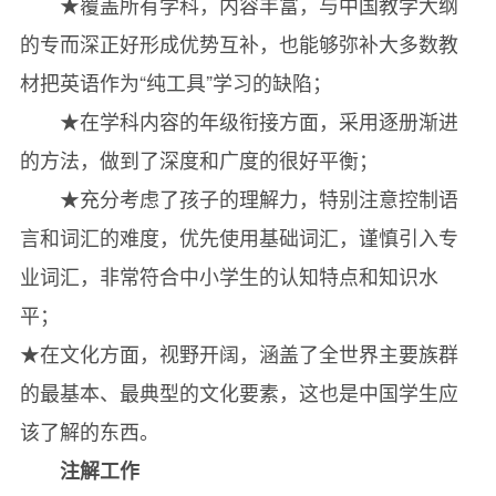
★覆盖所有学科，内容丰富，与中国教学大纲
科 学
的专而深正好形成优势互补，也能够弥补大多数教
Earth’s Origins
材把英语作为“纯工具”学习的缺陷；
地球的起源
★在学科内容的年级衔接方面，采用逐册渐进
Wegener’s Continental Drift Theory
的方法，做到了深度和广度的很好平衡；
魏格纳的大陆漂移学说
★充分考虑了孩子的理解力，特别注意控制语
Volcanoes
言和词汇的难度，优先使用基础词汇，谨慎引入专
火山
业词汇，非常符合中小学生的认知特点和知识水
Earthquakes
平；
地震
★在文化方面，视野开阔，涵盖了全世界主要族群
Ocean Circulation
的最基本、最典型的文化要素，这也是中国学生应
海洋环流
该了解的东西。
Newton and Gravity
牛顿与万有引力
注解工作