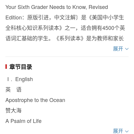
Your Sixth Grader Needs to Know, Revised
Edition：原版引进，中文注解〕是《美国中小学生
全科核心知识系列读本》之一，适合拥有4500个英
语词汇基础的学生。《系列读本》是为教师和家长
设计的教学辅助资源工具书，已出版的8个年级用书
展开
是一套现代最完整、最具系统性而循序渐进的小学
章节目录
基础知识读本，编写者俱为各门学科的高级专家，
Ⅰ. English
保证了它的准确性、可靠性和权威性，学校和家庭
英 语
均可使用。
Apostrophe to the Ocean
教育发达国家对各年级学生必须掌握的知识和
赞大海
技能都有系统的明确要求，美国核心知识基金会
A Psalm of Life
1986年开始组织全美2000多位教师、校长、课程专
人生颂
展开
家、科学家、科普作家、教育官员等，以及24个全