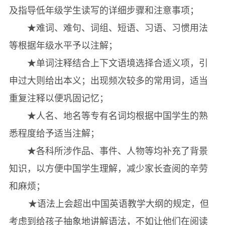
抗生素
及指导低年级学生读写的详细步骤和注意事项；
Science Biographies
★难词、难句、词组、短语、习语、习惯用法
科学家故事
等根据年级水平予以注解；
★单词注释结合上下文语境选择合适义项，引
申过大则给出本义；出现频次较多的常用词，适当
重复注释以便巩固记忆；
★人名、地名等专有名词均根据中国学生的熟
悉程度给予适当注解；
★各科所涉作品、事件、人物等均补充了背景
知识，以方便中国学生理解，减少家长查阅的辛劳
和麻烦；
★语法上会超出中国英语教学大纲的规定，但
考虑到给孩子抽象地讲解语法，不如让他们在阅读