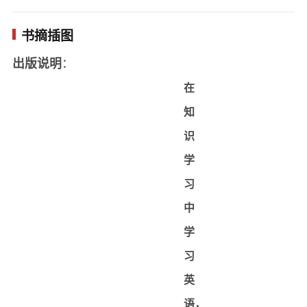
Homer’s Epics
美专业学术机构和教育学科机构，经过长期研究讨
书摘插图
荷马史诗
论，确定了美国中小学生的核心知识体系。1991年
：
出版说明
The Odyssey
在此基础上编成了《美国中小学生全科核心知识读
在
《奥德赛》
本》，并在广泛使用过程中一再修订完善，现已被
知
The Prince and the Pauper
全美逾千所中小学校作为首选教学辅助用书，被推
识
《王子与贫儿》
荐为全美家庭教育必备图书。各册读本内容系统丰
学
All for one and one for all
富，文化视角广阔，图文并茂，注重趣味性、故事
习
我为人人，人人为我
性，涵盖了人类文明最基本的核心内容；语言要
中
Ⅱ. Geography and History
素、文化知识点的深浅程度及循序渐进，各科知识
学
地理和历史
的切入和叙述，力求符合各年龄段的认知理解水平
习
Sunlight and the Seasons
和兴趣分布，并与课程设置相适应。中文版本为原
英
阳光与四季
版引进，对难词难句及背景知识都给予了翔实的中
语，
Why Deserts Are Dry