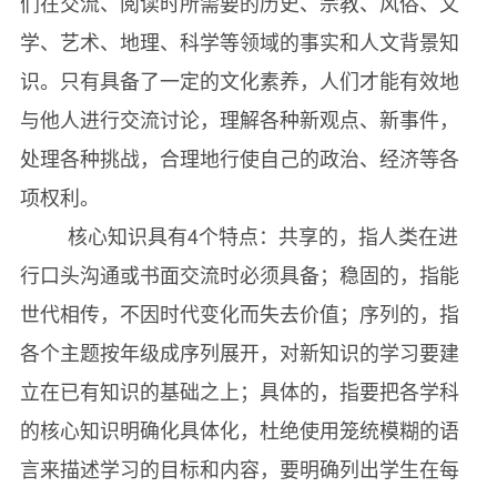
们在交流、阅读时所需要的历史、宗教、风俗、文
巴士底狱的陷落
学、艺术、地理、科学等领域的事实和人文背景知
The Napoleonic Wars
识。只有具备了一定的文化素养，人们才能有效地
拿破仑战争
与他人进行交流讨论，理解各种新观点、新事件，
The Industrial Revolution
处理各种挑战，合理地行使自己的政治、经济等各
工业革命
项权利。
Growth of Industrial Cities
核心知识具有4个特点：共享的，指人类在进
工业城市的扩张
行口头沟通或书面交流时必须具备；稳固的，指能
Ⅲ. Visual Arts
世代相传，不因时代变化而失去价值；序列的，指
视觉艺术
各个主题按年级成序列展开，对新知识的学习要建
The Pantheon
立在已有知识的基础之上；具体的，指要把各学科
万神殿
的核心知识明确化具体化，杜绝使用笼统模糊的语
The Gothic Cathedral
言来描述学习的目标和内容，要明确列出学生在每
哥特式大教堂