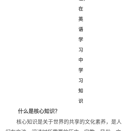
文注释或选译，中国学生可以采用为课程同步读
在
沙漠为什么是干燥的
物，既能学习最基础的核心知识，又能在最地道的
英
Judaism and Christianity
英语阅读中习得本色地道的语言感觉。
语
犹太教和基督教
学
Israel: Triumph, Defeat, and Rebirth
习
以色列：从胜利到失败再到复兴
中
The Golden Age
学
黄金时代
习
Newton and the Laws of Nature
知
牛顿与自然规律
识
The French Revolution
什么是核心知识？
法国大革命
核心知识是关于世界的共享的文化素养，是人
The Fall of the Bastille