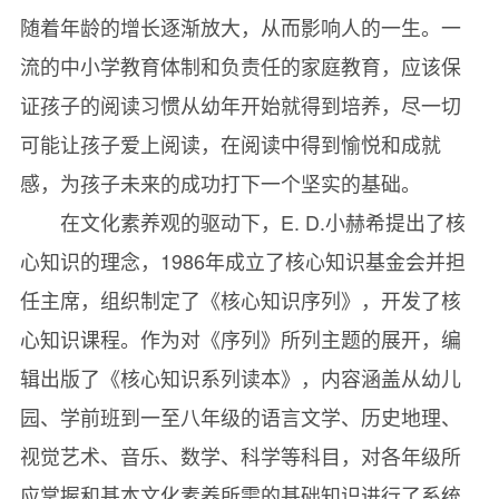
随着年龄的增长逐渐放大，从而影响人的一生。一
Least Common Multiple
流的中小学教育体制和负责任的家庭教育，应该保
最小公倍数
证孩子的阅读习惯从幼年开始就得到培养，尽一切
Powers of 10
可能让孩子爱上阅读，在阅读中得到愉悦和成就
10的乘方
感，为孩子未来的成功打下一个坚实的基础。
Square Roots
在文化素养观的驱动下，E. D.小赫希提出了核
平方根
心知识的理念，1986年成立了核心知识基金会并担
Inverse Operations: Multiplication and Division
任主席，组织制定了《核心知识序列》，开发了核
逆运算：乘法和除法
心知识课程。作为对《序列》所列主题的展开，编
Ratio, Proportion, and Percent
辑出版了《核心知识系列读本》，内容涵盖从幼儿
比、比例和百分数
园、学前班到一至八年级的语言文学、历史地理、
Fractions, Decimals, and Percents
视觉艺术、音乐、数学、科学等科目，对各年级所
分数、小数和百分数
应掌握和基本文化素养所需的基础知识进行了系统
Lines, Rays, Segments