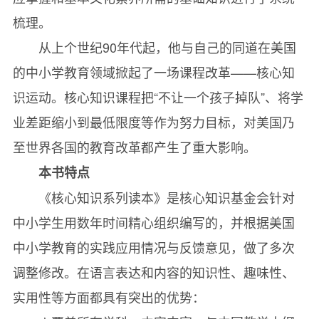
梳理。
直线、射线和线段
从上个世纪90年代起，他与自己的同道在美国
Angles
的中小学教育领域掀起了一场课程改革——核心知
角
识运动。核心知识课程把“不让一个孩子掉队”、将学
Translations, Reflections, Rotations
业差距缩小到最低限度等作为努力目标，对美国乃
平移、反射和旋转
至世界各国的教育改革都产生了重大影响。
Creating a Congruent Shape Using a Reflection
本书特点
用反射创造一个全等图形
《核心知识系列读本》是核心知识基金会针对
Mutually Exclusive Events
中小学生用数年时间精心组织编写的，并根据美国
互斥事件
中小学教育的实践应用情况与反馈意见，做了多次
Graphing a Function
调整修改。在语言表达和内容的知识性、趣味性、
绘制函数图
实用性等方面都具有突出的优势：
Ⅵ. Science