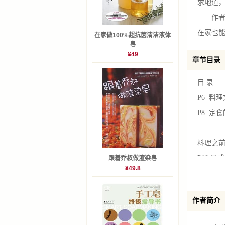
求地道
作者历
在家也
在家做100%超抗菌清洁液体
皂
¥49
章节目录
目 录
P6 料理
P8 定
料理之
P10 
跟着乔叔做渲染皂
¥49.8
P12 
P14 
作者简介
P16 
P18 日