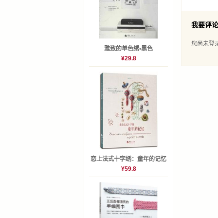
CHAP
P50 
我要评
P54 夏
您尚未登
雅致的单色绣•黑色
P60 大
¥29.8
P65 
P66 小
CHAP
P74 
P78 
P88 
恋上法式十字绣：童年的记忆
¥59.8
PART 2
P96 
P104
P114 