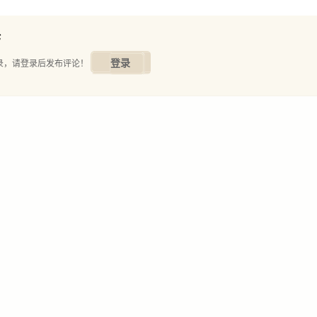
TER 2 关东地区 小林爷爷的温情料理
小林爷爷教给我的不只是家常菜的味道，更有他对生活的领悟与盼望
论
日素面/樱花虾蔬菜天妇罗 PART 1
登录
录，请登录后发布评论！
虾天妇罗/毛豆虾仁莲藕天妇罗/荞麦凉面 PART 2
关东人吃荞麦面，关西人吃乌冬面
黄瓜饭卷/葫芦干饭卷/柴鱼饭卷/芋头茄子香菇煮物 PART 3
TER 3 关西地区 料理家智子的京料理
与智子老师一起做菜，是一段互相疗愈的过程
猪肉姜汁烧/土锅白饭/高汤蛋卷佐萝卜泥/白味噌拌葱/豆腐皮味噌汤/高野豆腐高汤
比目鱼红烧姿煮/栗子土锅饭/小松菜与油豆腐煮物/鹿尾菜煮物（胡萝卜、甜
牛肉盖饭/菠菜佐柴鱼片/竹笋田乐烧/面团子蔬菜味噌汤 PART 3
 炸蔬菜浸高汤/猪肉高丽菜拌芝麻酱/面筋蛋汁烧/十六谷饭/鲭鱼丸汤 PART 4
竹荚鱼萝卜煮/豌豆饭/汆烫芥兰/海瓜子味噌汤/豆腐酱拌蔬菜/莓大福 PART 5