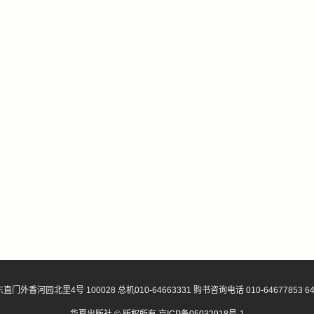
小山家可乐饼/五目炊饭/烤茄子/温素面汤/黑糖蜜蕨饼 PART 6
 关于京都家常料理おばんざい
竹笼便当
团/盐鲑饭团/渍茄子饭团/南瓜煮物/卤昆布/梅酱拌山药小黄瓜/牛肉蔬菜卷/葱
日式便当二三事
TER 4 中部地区 铃木妈妈的日日好味
 我在日本的妈妈，总是以料理温暖我因旅途疲惫的心
女儿节散寿司/芝麻木耳菜/蚬味噌汤 PART 1
 暖心的女儿节料理
 香草鱼片佐芥末美乃滋/山药纳豆/盐昆布炒蛋/猪肉味噌汤 PART 2
牡蛎味噌锅/纳豆秋葵/嫩海带芽醋物 PART 3
 乌贼芋头煮物/凉拌三叶草/油豆腐皮八丁味噌汤/胡萝卜油豆腐拌炒豆渣 PART 
 中部地区料理的特色
门外香河园北里4号 100028 总机010-64663331 购书咨询电话 010-64677853 64
 羊栖菜煮物（胡萝卜．油豆腐．魔芋．香菇）/菠菜佐樱花虾/鲭鱼味噌煮/茶碗蒸 