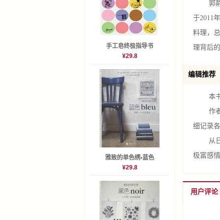
郭静黛，拥
于201
美味的
料理，
P22 
手工皂终极指导书
理背后
P24 
¥29.8
P26 
编辑推荐
P27 
P28 秋
本书从
P28 
作者以
P29 
细记录
从日式
CHAPT
极富感
雅致的单色绣•蓝色
¥29.8
P32 
P36 
用户评论
P45 