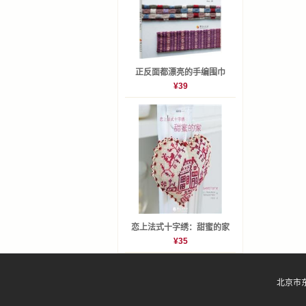
P124 
P133
P136 
正反面都漂亮的手编围巾
昆布丝饭
¥39
P143 
CHAP
P148
P154 
P158
P162
恋上法式十字绣：甜蜜的家
P170 
¥35
P176
P184
北京市东直
P186