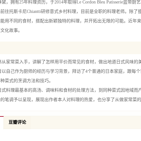
有25年料理资历，于2014年取得Le Cordon Bleu Patisseri
1年前往托斯卡尼Chiantti研修意式乡村料理，目前是全职的料理老师。
前提
总能用不同的食材，搭配出新颖独特的料理，并开拓出无限的可能。近年
日式料理的调味顺序
的文化故事。
日式高汤的灵魂食材：小鱼干、昆布、柴鱼片
昆布高汤/柴鱼昆布高汤
日式高汤/二番高汤/小鱼干高汤/浓厚高汤
葵的预处理
家常菜入手，讲解了怎样用平价而常见的食材，做出地道日式风味的
八方酱油做法/魔芋的预处理/莲藕的预处理
自己作为厨师的经历与学习背景，拜访了4个普通的日本家庭，跟每个家
片鱼技法/烘焙纸技法
各种菜式的烹调方法和技巧。
料理最基本的高汤、调味料和食材的处理方法，到同种菜式因地域而产
ER 1 关东地区 松浦妈妈的家常味
情的笔调予以呈现，展现出作者本人对料理的热爱，也分享了从做家常菜
松浦妈妈对待料理的热情，如同我的料理研修之路
马铃薯炖肉/金平莲藕/鸡肉丸子/凉拌山药/玉子烧/汆烫四季豆/舞菇味噌汤 PART
豆瓣评论
关东关西的玉子烧，调味大不同