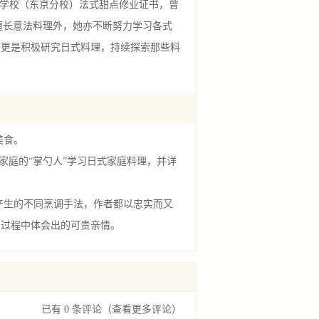
e蓝带厨艺学校（东京分校）法式甜点修业证书，曾
除了擅长意法料理外，她亦不断努力学习各式
来更是积极研究日式料理，持续探索那些料
美食。
庭的“掌勺人”学习日式家庭料理，并详
生的不同烹调手法，作者都以忠实而又
的过程中体会出的可贵亲情。
 1
已有 0 条评论
（查看更多评论）