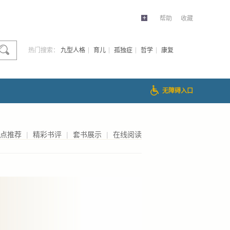
帮助
收藏
热门搜索：
九型人格
育儿
孤独症
哲学
康复
无障碍入口
点推荐
|
精彩书评
|
套书展示
|
在线阅读