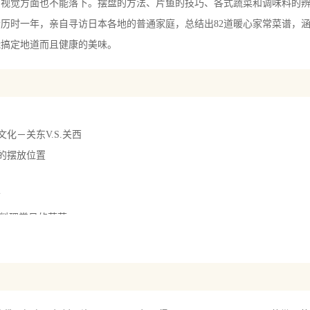
，视觉方面也不能落下。摆盘的方法、片鱼的技巧、各式蔬菜和调味料的
时一年，亲自寻访日本各地的普通家庭，总结出82道暖心家常菜谱，涵
能搞定地道而且健康的美味。
文化－关东V.S.关西
食的摆放位置
前
日式料理常见的蔬菜
日式料理常见的食材
一定要有的调味料
特选调味料提升料理的美味
式料理工具