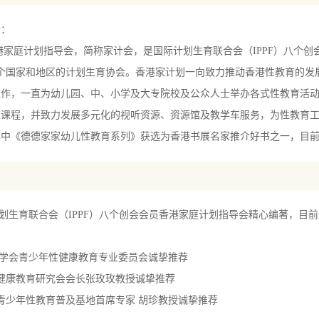
介：
庭计划指导会，简称家计会，是国际计划生育联合会（IPPF）八个创
多个国家和地区的计划生育协会。香港家计划一向致力推动香港性教育的
工作，一直为幼儿园、中、小学及大专院校及公众人士举办各式性教育活
练课程，并致力发展多元化的视听资源、资源馆及教学车服务，为性教育
其中《德德家家幼儿性教育系列》获选为香港书展名家推介好书之一，目
计划生育联合会（IPPF）八个创会会员香港家庭计划指导会精心编著，目
性学会青少年性健康教育专业委员会诚挚推荐
健康教育研究会会长张玫玫教授诚挚推荐
青少年性教育普及基地首席专家 胡珍教授诚挚推荐