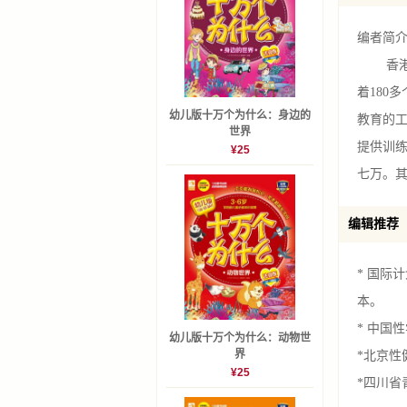
编者简
香港家
着180
幼儿版十万个为什么：身边的
教育的
世界
提供训
¥25
七万。
编辑推荐
* 国际
本。
* 中国
幼儿版十万个为什么：动物世
界
*北京性
¥25
*四川省