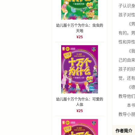
子认识
孩子对
《男孩
幼儿版十万个为什么：虫虫的
天地
有的。
¥25
性和异
《我从
己的由
孩子的
觉，还
《德德
教导他
幼儿版十万个为什么：可爱的
人体
本书以
¥25
教导小
作者简介