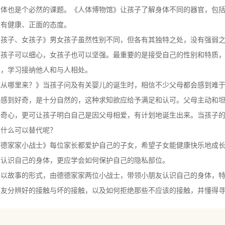
身体也是个必然的课题。《人体博物馆》让孩子了解身体不同的器官，包
性有健康、正面的态度。
子、女孩子》男女孩子虽然性别不同，但各有其独特之处，没有强弱之
男孩子可以细心，女孩子也可以坚强。最重要的是接受自己的性别和特质
性，学习接纳他人和与人相处。
哪里来？》当孩子问及有关婴儿的诞生时，相信不少父母都会感到难于
来感到好奇，是十分自然的，这种求知欲应给予满足和认可。父母主动和
好奇心，更可让孩子明白自己是因父母相爱，有计划地诞生出来。当孩子
有什么可以替代呢？
家家小战士》每位家长都爱护自己的子女，希望子女能健康快乐地成长
们认识自己的身体，更应学会如何保护自己的隐私部位。
故事的形式，由德德家家两位小战士，带领小朋友认识自己的身体，特
朋友分辨好的接触与坏的接触，以及如何拒绝那些不应该的接触，并懂得