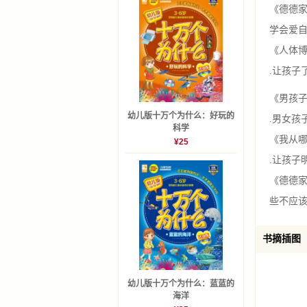
《德德
学会爱
《人体博物
.让孩子
《男孩子、
幼儿版十万个为什么：好玩的
.男女孩
科学
《我从哪里来
¥25
.让孩
《德德家家
些不应
书摘插图
幼儿版十万个为什么：蓝蓝的
海洋