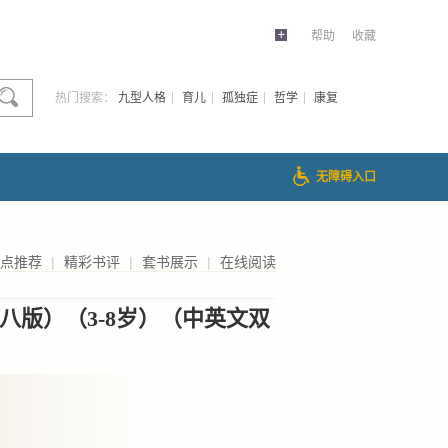
帮助
收藏
热门搜索：
九型人格
育儿
孤独症
哲学
康复
无障碍入口
点推荐
|
精彩书评
|
套书展示
|
在线阅读
八版）（3-8岁）（中英文双