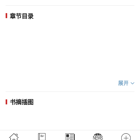
和实地走访调查等方法，聚焦残疾人就业模式分
章节目录
析，从项目实施背景、具体做法和实施成效上介绍
了案例的实际开展情况，力图深入展现各地残疾人
就业创业工作中的典型做法和创新实践，为各地残
疾人工作者进一步推动残疾人就业创业、助力残疾
人实现平等就业提供有益参考。
展开
书摘插图