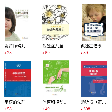
发育障碍儿童诊断与训练指导
孤独症儿童游戏与想象力:第二版
孤独症谱系障碍儿童睡眠问题实用指南
28
59
39
¥
¥
¥
平权的法理
体育和律动常用词通用手语
助听器（第二版）
58
49
398
¥
¥
¥