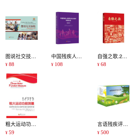
图说社交技能(青少年及成人版)
中国残疾人发展与社会进步年度纵览（2024）
自强之歌.2025
88
108
68
¥
¥
¥
粗大运动功能测量（GMFM-66和GMFM-88）使用手册
言语残疾评定工具（另配评残表、定残表各5本）
59
500
¥
¥