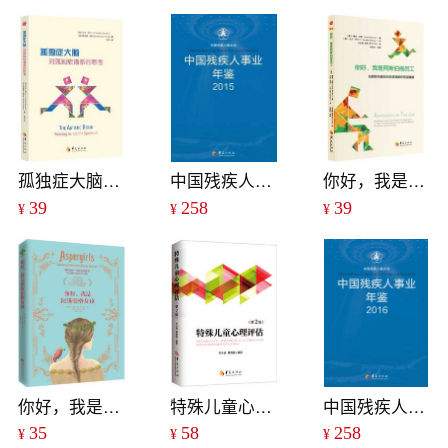
孤独症大脑：对孤独症谱系的思考
中国残疾人事业年鉴（2015）
你好，我是阿斯伯格员工：从阿斯伯格综合征视角解析职场奥秘
39
258
39
¥
¥
¥
你好，我是阿斯伯格女孩
特殊儿童心理评估（第二版）
中国残疾人事业年鉴（2016）
35
58
258
¥
¥
¥