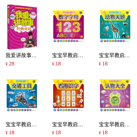
我爱讲故事：经典童话
宝宝早教启蒙全书：数字字母
宝宝早教启蒙全书：动物天地
28
18
18
¥
¥
¥
宝宝早教启蒙全书：交通工具
宝宝早教启蒙全书：看图识字
宝宝早教启蒙全书：认物大全
18
18
18
¥
¥
¥