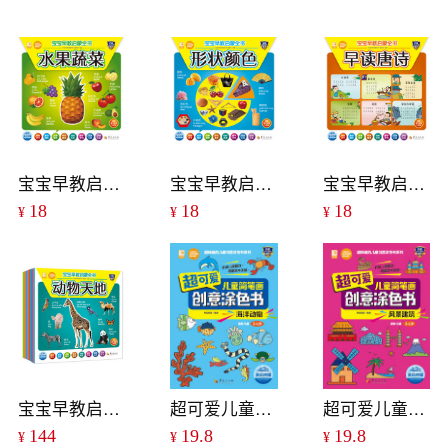
宝宝早教启蒙全书：水果蔬菜
宝宝早教启蒙全书：形状颜色
宝宝早教启蒙全书：早读唐诗
18
18
18
¥
¥
¥
宝宝早教启蒙全书（一套8本）
超可爱儿童简笔画创意涂色书：海洋动物
超可爱儿童简笔画创意涂色书：风景建筑
144
19.8
19.8
¥
¥
¥