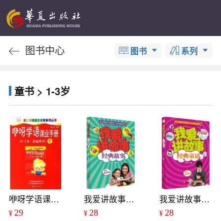
图书中心
图书
系列
童书 > 1-3岁
咿呀学语课业手册1
我爱讲故事：经典故事
我爱讲故事：经典童话
29
28
28
¥
¥
¥