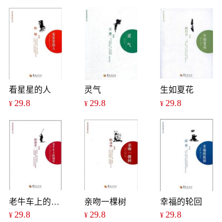
看星星的人
灵气
生如夏花
29.8
29.8
29.8
¥
¥
¥
老牛车上的钢琴
亲吻一棵树
幸福的轮回
29.8
29.8
29.8
¥
¥
¥