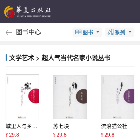
图书中心
图书
系列
文学艺术 > 超人气当代名家小说丛书
城里人与乡下人
苏七块
流浪猫公社
29.8
29.8
29.8
¥
¥
¥