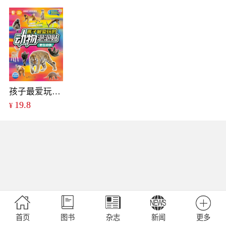
孩子最爱玩的动物泡泡贴：野生动物
19.8
¥
首页
图书
杂志
新闻
更多