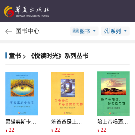
图书中心
图书
系列
童书 > 《悦读时光》系列丛书
灵猫奥斯卡传奇
笨爸爸是上帝恩赐的礼物
陪上帝喝酒，和天使下棋
22
22
22
¥
¥
¥