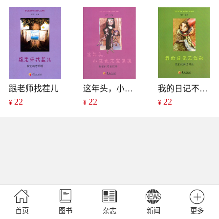
跟老师找茬儿
这年头，小孩也不容易混
我的日记不许动
22
22
22
¥
¥
¥
首页
图书
杂志
新闻
更多