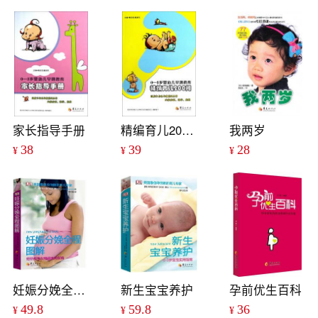
家长指导手册
精编育儿200问
我两岁
38
39
28
¥
¥
¥
妊娠分娩全程图解
新生宝宝养护
孕前优生百科
49.8
59.8
36
¥
¥
¥