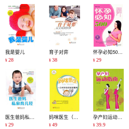
我是婴儿
育子对弈
怀孕必知500误区
28
38
29
¥
¥
¥
医生爸妈私家育儿经
妈咪医生（修补增订版）
孕产妇运动指南
29
49
39.9
¥
¥
¥