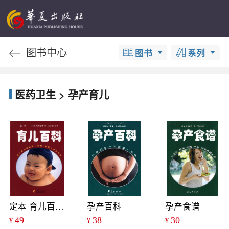
图书中心
图书
系列
医药卫生 > 孕产育儿
定本 育儿百科（精装）
孕产百科
孕产食谱
49
38
30
¥
¥
¥