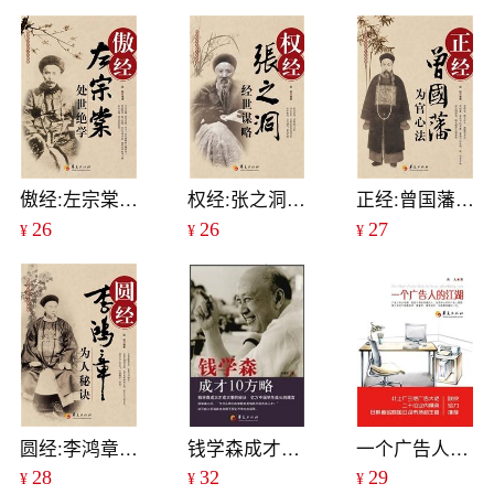
傲经:左宗棠处世绝学
权经:张之洞经世谋略
正经:曾国藩为官心法
26
26
27
¥
¥
¥
圆经:李鸿章为人秘诀
钱学森成才10方略
一个广告人的江湖
28
32
29
¥
¥
¥