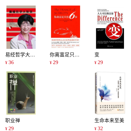
易经哲学大智慧
你离富足只有6步
变
36
29
29
¥
¥
¥
职业禅
生命本来至美
29
32
¥
¥