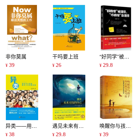
非你莫属
干吗要上班
“好同学”被领导，“坏同学”当领导
39
26
29.8
¥
¥
¥
异类——用软实力思维解决人生发展问题
遇见未来有钱的自己
唤醒你与孩子内在的无限可能
38
29.8
39
¥
¥
¥