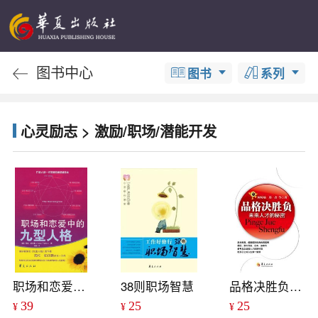
图书中心
图书
系列
心灵励志 > 激励/职场/潜能开发
职场和恋爱中的九型人格
38则职场智慧
品格决胜负：未来人才的秘密
39
25
25
¥
¥
¥