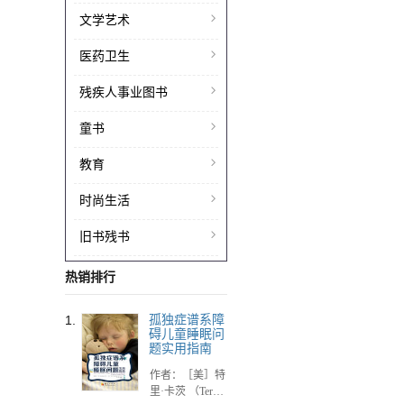
文学艺术
医药卫生
残疾人事业图书
童书
教育
时尚生活
旧书残书
热销排行
1.
孤独症谱系障
碍儿童睡眠问
题实用指南
作者：［美］特
里·卡茨 （Terry