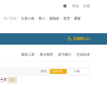
帮助
收藏
热门搜索：
九型人格
育儿
孤独症
哲学
康复
无障碍入口
最新上架
|
重点推荐
|
套书展示
|
在线阅读
排序：
出版时间
价格
页
GO