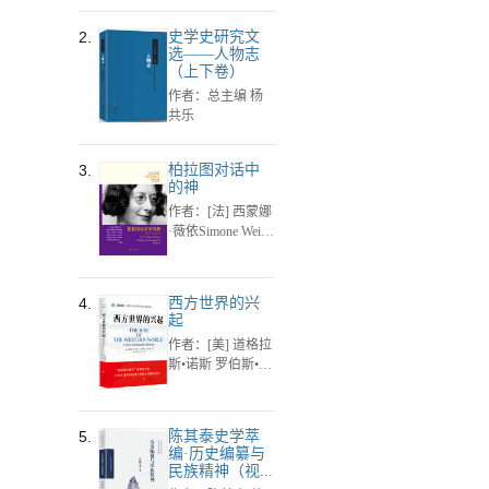
Katz），（美）
贝丝·马洛（Bet
2.
史学史研究文
h Malow）
选——人物志
（上下卷）
作者：总主编 杨
共乐
3.
柏拉图对话中
的神
作者：[法] 西蒙娜
·薇依Simone Weil
著
4.
西方世界的兴
起
作者：[美] 道格拉
斯•诺斯 罗伯斯•托
马斯 著
5.
陈其泰史学萃
编·历史编纂与
民族精神（视...