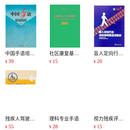
中国手语培训教材(试用)
社区康复基层工作人员培训教程
盲人定向行走训练指导师培训教材
39
15
20
¥
¥
¥
残疾人驾驶汽车政策法规汇编
理科专业手语
视力残疾评定手册
55
28
15
¥
¥
¥