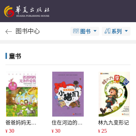
图书中心
图书
系列
童书
爸爸妈妈无条件爱我
住在河边的小猫们
林九九变形记
30
30
25
¥
¥
¥