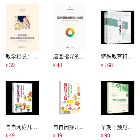
教学相长：特殊教育需要学生与教师的故事
巡回指导的理论与实践
特殊教育和行为科学中的单一被试设计（第3版）
39
49
168
¥
¥
¥
与自闭症儿子同行1：原汁原味的育儿
与自闭症儿子同行2：通往自立之路
早期干预丹佛模式辅导与培训家长用书
49
49
98
¥
¥
¥