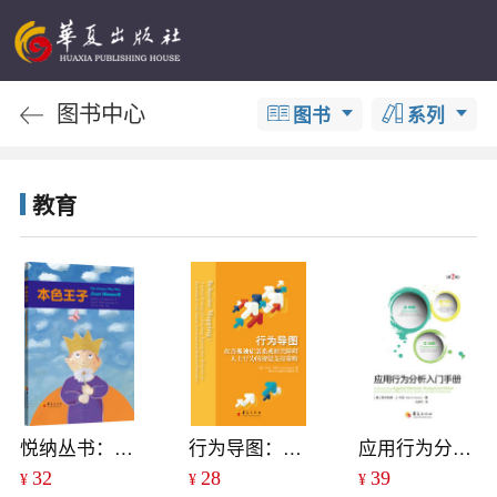
图书中心
图书
系列
教育
悦纳丛书：本色王子
行为导图：改善孤独症谱系或相关障碍人士行为的视觉支持策略
应用行为分析入门手册（第二版）
32
28
39
¥
¥
¥