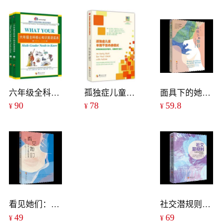
六年级全科核心知识英语读本：全2册
孤独症儿童早期干预丹佛模式
面具下的她们：ASD女性的自白（第2版）
90
78
59.8
¥
¥
¥
看见她们：ADHD女性的困境
社交潜规则：以孤独症视角解析社交奥秘
49
69
¥
¥