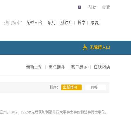
帮助
收藏
热门搜索：
九型人格
育儿
孤独症
哲学
康复
无障碍入口
最新上架
|
重点推荐
|
套书展示
|
在线阅读
排序：
出版时间
价格
诸塞州，1942、1952年先后获加利福尼亚大学学士学位和哲学博士学位。