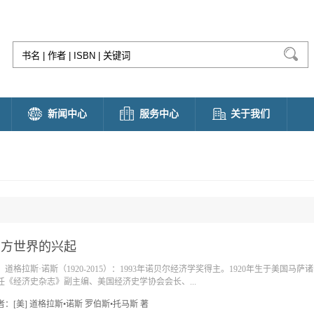
新闻中心
服务中心
关于我们
西方世界的兴起
格拉斯·诺斯（1920-2015）：1993年诺贝尔经济学奖得主。1920年生于美国马萨
任《经济史杂志》副主编、美国经济史学协会会长、...
者：[美] 道格拉斯•诺斯 罗伯斯•托马斯 著