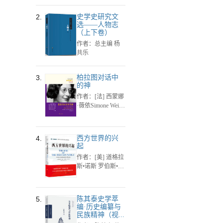
Katz），（美）
贝丝·马洛（Bet
2.
史学史研究文
h Malow）
选——人物志
（上下卷）
作者：总主编 杨
共乐
3.
柏拉图对话中
的神
作者：[法] 西蒙娜
·薇依Simone Weil
著
4.
西方世界的兴
起
作者：[美] 道格拉
斯•诺斯 罗伯斯•托
马斯 著
5.
陈其泰史学萃
编·历史编纂与
民族精神（视...