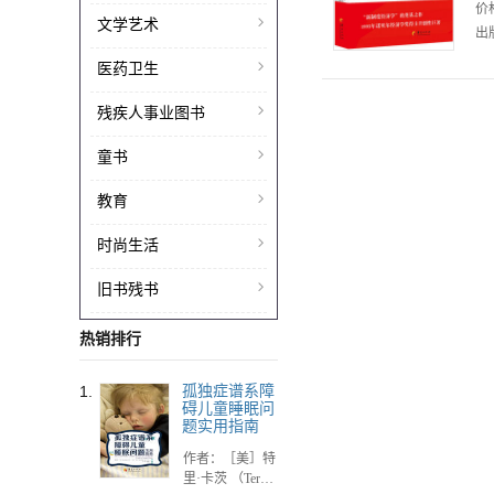
价
文学艺术
出版
医药卫生
残疾人事业图书
童书
教育
时尚生活
旧书残书
热销排行
1.
孤独症谱系障
碍儿童睡眠问
题实用指南
作者：［美］特
里·卡茨 （Terry